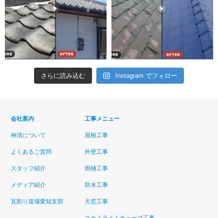
さらに読み込む
Instagram でフォロー
会社案内
工事メニュー
神清について
屋根工事
よくあるご質問
外壁工事
スタッフ紹介
雨樋工事
メディア紹介
防水工事
瓦割り道場愛知支部
天窓工事
スカイライトチューブ工事