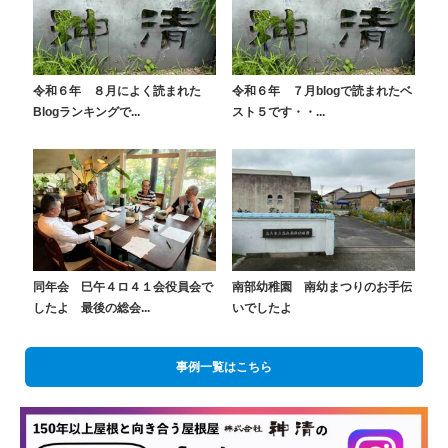
令和６年 ８月によく読まれた
令和６年 ７月blogで読まれたベ
Blogランキングで...
スト５です・・...
同年会 巳午４ロ４１会役員会で
南部幼稚園 南幼まつりのお手伝
したよ 最後の総会...
いでしたよ
事例一覧はこちら