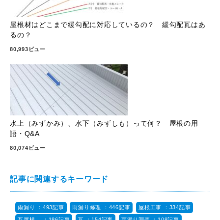
屋根材はどこまで緩勾配に対応しているの？ 緩勾配瓦はあ
るの？
80,993ビュー
水上（みずかみ）、水下（みずしも）って何？ 屋根の用
語・Q&A
80,074ビュー
記事に関連するキーワード
雨漏り ：493記事
雨漏り修理 ：446記事
屋根工事 ：334記事
瓦屋根 ：186記事
瓦 ：154記事
雨漏り調査 ：108記事