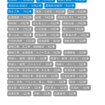
高浜のお店紹介 ：106記事
屋根部分修理 ：81記事
防水工事 ：70記事
神清，三州瓦 ：66記事
雨樋 ：61記事
金属屋根 ：57記事
結露 ：54記事
屋根葺き替え ：44記事
屋根材 ：43記事
落ち葉よけ ：41記事
耐風改修 ：28記事
雨樋工事 ：27記事
火災保険 ：24記事
雨どい ：23記事
滑り止め ：18記事
耐風診断 ：17記事
工事後の声 ：12記事
片流れ屋根 ：10記事
現地調査 ：9記事
屋根塗装 ：7記事
屋根工事、瓦工事、屋根修繕 ：4記事
屋根工事、金属屋根、カバー工法 ：3記事
結露調査 ：2記事
雨漏り、修理、補助金 ：1記事
雨漏り、修理、自分で ：1記事
雨漏り、修理、コーキング ：1記事
雨漏り，サッシ ：1記事
屋根工事、葺き替え工事、瓦工事 ：1記事
耐震診断 ：1記事
屋根点検、屋根工事、悪質業者 ：1記事
水漏れ修理 ：1記事
防水、塗装、ベランダ、屋上、雨漏り ：1記事
防水 ：1記事
温水器、屋根工事 ：1記事
葺き替え ：1記事
片流れ ：1記事
結露記事 ：1記事
床材 ：1記事
結露修理 ：1記事