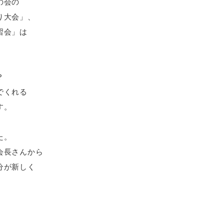
の会の
り大会」、
習会」は
？
でくれる
す。
た。
会長さんから
分が新しく