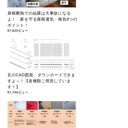
屋根断熱での結露は大事故になる
よ！ 家を守る屋根通気・換気8つの
ポイント！
87,825ビュー
瓦のCAD図面、ダウンロードできま
すよ～！【各種類ご用意していま
す！】
87,766ビュー