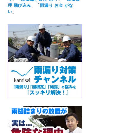
理 飛び込み
」「
雨漏り お金 がな
い
」