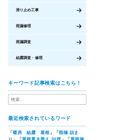
滑り止め工事
雨漏修理
雨漏調査
結露調査・修理
キーワード記事検索はこちら！
最近検索されているワード
「
暖房 結露 屋根
」「
雨樋 詰ま
り
」「
屋根葺き替え 30坪
」「
屋根修