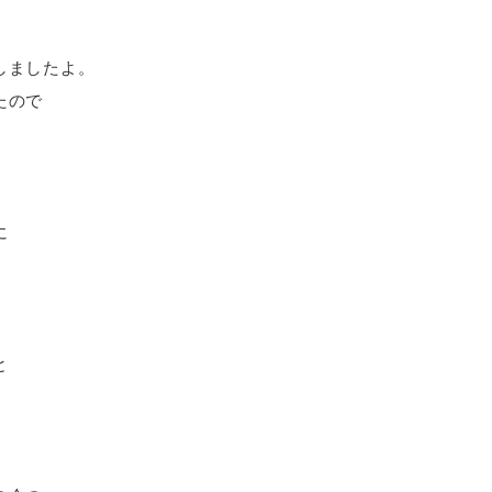
しましたよ。
たので
。
に
と