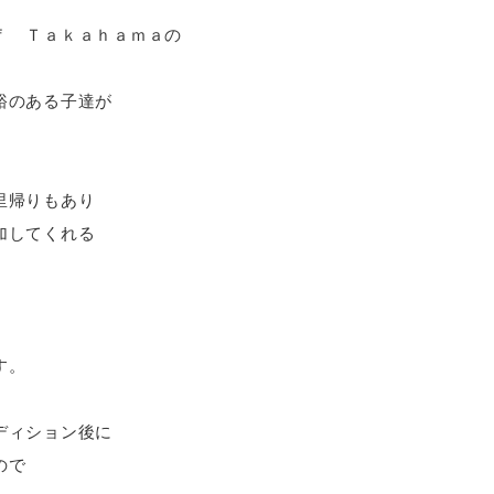
ｆ Ｔａｋａｈａｍａの
裕のある子達が
里帰りもあり
加してくれる
す。
ディション後に
ので