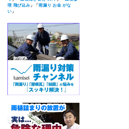
理 飛び込み
」「
雨漏り お金 がな
い
」