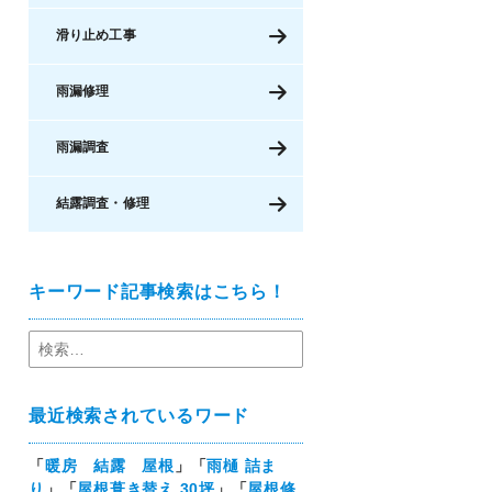
滑り止め工事
雨漏修理
雨漏調査
結露調査・修理
キーワード記事検索はこちら！
最近検索されているワード
「
暖房 結露 屋根
」「
雨樋 詰ま
り
」「
屋根葺き替え 30坪
」「
屋根修