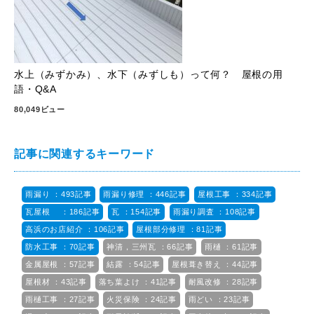
水上（みずかみ）、水下（みずしも）って何？ 屋根の用
語・Q&A
80,049ビュー
記事に関連するキーワード
雨漏り ：493記事
雨漏り修理 ：446記事
屋根工事 ：334記事
瓦屋根 ：186記事
瓦 ：154記事
雨漏り調査 ：108記事
高浜のお店紹介 ：106記事
屋根部分修理 ：81記事
防水工事 ：70記事
神清，三州瓦 ：66記事
雨樋 ：61記事
金属屋根 ：57記事
結露 ：54記事
屋根葺き替え ：44記事
屋根材 ：43記事
落ち葉よけ ：41記事
耐風改修 ：28記事
雨樋工事 ：27記事
火災保険 ：24記事
雨どい ：23記事