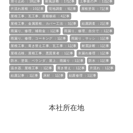
滑り止め ：18記事
耐風診断 ：17記事
工事後の声 ：12記事
片流れ屋根 ：10記事
現地調査 ：9記事
屋根塗装 ：7記事
屋根工事、瓦工事、屋根修繕 ：4記事
屋根工事、金属屋根、カバー工法 ：3記事
結露調査 ：2記事
雨漏り、修理、補助金 ：1記事
雨漏り、修理、自分で ：1記事
雨漏り、修理、コーキング ：1記事
雨漏り，サッシ ：1記事
屋根工事、葺き替え工事、瓦工事 ：1記事
耐震診断 ：1記事
屋根点検、屋根工事、悪質業者 ：1記事
水漏れ修理 ：1記事
防水、塗装、ベランダ、屋上、雨漏り ：1記事
防水 ：1記事
温水器、屋根工事 ：1記事
葺き替え ：1記事
片流れ ：1記事
結露記事 ：1記事
床材 ：1記事
結露修理 ：1記事
本社所在地