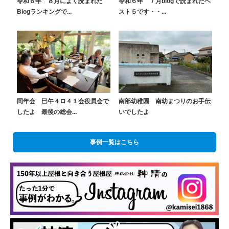
令和６年 ８月によく読まれた
令和６年 ７月blogで読まれたベ
Blogランキングで...
スト５です・・...
同年会 巳午４ロ４１会役員会で
南部幼稚園 南幼まつりのお手伝
したよ 最後の総会...
いでしたよ
事例一覧はこちら