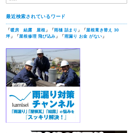
最近検索されているワード
「
暖房 結露 屋根
」「
雨樋 詰まり
」「
屋根葺き替え 30
坪
」「
屋根修理 飛び込み
」「
雨漏り お金 がない
」