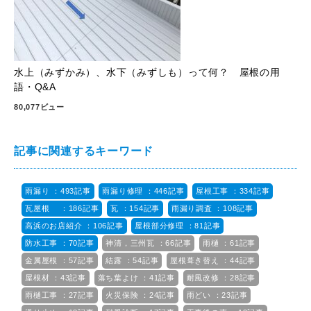
水上（みずかみ）、水下（みずしも）って何？ 屋根の用
語・Q&A
80,077ビュー
記事に関連するキーワード
雨漏り ：493記事
雨漏り修理 ：446記事
屋根工事 ：334記事
瓦屋根 ：186記事
瓦 ：154記事
雨漏り調査 ：108記事
高浜のお店紹介 ：106記事
屋根部分修理 ：81記事
防水工事 ：70記事
神清，三州瓦 ：66記事
雨樋 ：61記事
金属屋根 ：57記事
結露 ：54記事
屋根葺き替え ：44記事
屋根材 ：43記事
落ち葉よけ ：41記事
耐風改修 ：28記事
雨樋工事 ：27記事
火災保険 ：24記事
雨どい ：23記事