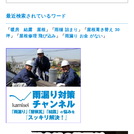
最近検索されているワード
「
暖房 結露 屋根
」「
雨樋 詰まり
」「
屋根葺き替え 30
坪
」「
屋根修理 飛び込み
」「
雨漏り お金 がない
」