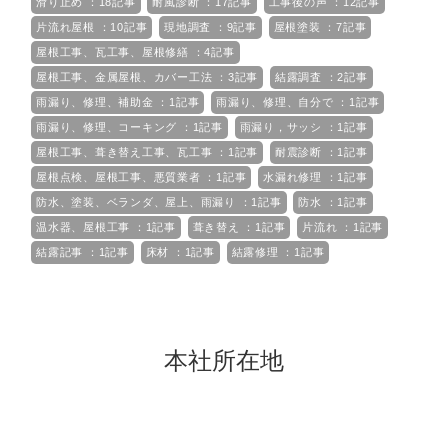
滑り止め ：18記事
耐風診断 ：17記事
工事後の声 ：12記事
片流れ屋根 ：10記事
現地調査 ：9記事
屋根塗装 ：7記事
屋根工事、瓦工事、屋根修繕 ：4記事
屋根工事、金属屋根、カバー工法 ：3記事
結露調査 ：2記事
雨漏り、修理、補助金 ：1記事
雨漏り、修理、自分で ：1記事
雨漏り、修理、コーキング ：1記事
雨漏り，サッシ ：1記事
屋根工事、葺き替え工事、瓦工事 ：1記事
耐震診断 ：1記事
屋根点検、屋根工事、悪質業者 ：1記事
水漏れ修理 ：1記事
防水、塗装、ベランダ、屋上、雨漏り ：1記事
防水 ：1記事
温水器、屋根工事 ：1記事
葺き替え ：1記事
片流れ ：1記事
結露記事 ：1記事
床材 ：1記事
結露修理 ：1記事
本社所在地