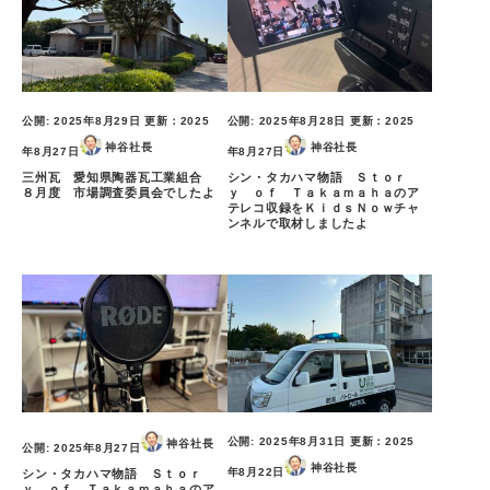
公開:
2025年8月29日
更新：
2025
公開:
2025年8月28日
更新：
2025
神谷社長
神谷社長
年8月27日
年8月27日
三州瓦 愛知県陶器瓦工業組合
シン・タカハマ物語 Ｓｔｏｒ
８月度 市場調査委員会でしたよ
ｙ ｏｆ Ｔａｋａｍａｈａのア
テレコ収録をＫｉｄｓＮｏｗチャ
ンネルで取材しましたよ
公開:
2025年8月31日
更新：
2025
神谷社長
公開:
2025年8月27日
神谷社長
年8月22日
シン・タカハマ物語 Ｓｔｏｒ
ｙ ｏｆ Ｔａｋａｍａｈａのア