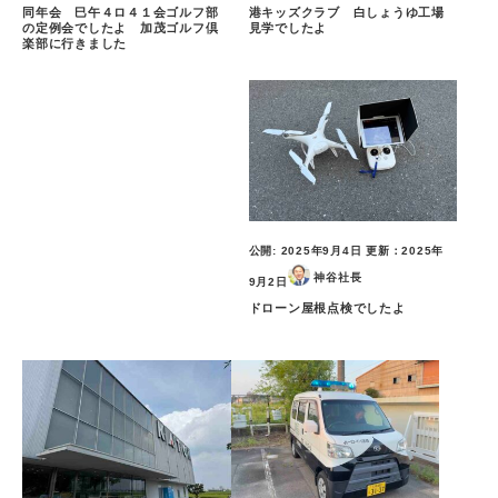
同年会 巳午４ロ４１会ゴルフ部
港キッズクラブ 白しょうゆ工場
の定例会でしたよ 加茂ゴルフ倶
見学でしたよ
楽部に行きました
公開:
2025年9月4日
更新：
2025年
神谷社長
9月2日
ドローン屋根点検でしたよ