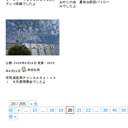
おやじの会 夏休み防犯パトロー
テレコ収録でしたよ
ルでしたよ
公開:
2025年8月26日
更新：
2025
神谷社長
年8月22日
市民放送局チャンネルＤａｉｃｈ
ｉ ８月度理事会でしたよ
20 / 205
« 先
頭
«
...
10
...
18
19
20
21
22
...
30
40
50
後 »