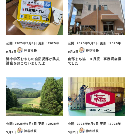
公開:
2025年9月8日
更新：
2025年
公開:
2025年9月5日
更新：
2025年
神谷社長
神谷社長
9月4日
9月3日
港小学区おやじの会防災部が防災
南部まち協 ９月度 事務局会議
講座をおこないましたよ
でした
公開:
2025年9月7日
更新：
2025年
公開:
2025年9月6日
更新：
2025年
神谷社長
神谷社長
9月2日
9月2日