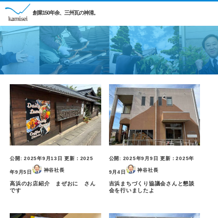
創業150年余、三州瓦の神清。
公開:
2025年9月13日
更新：
2025
公開:
2025年9月9日
更新：
2025年
神谷社長
神谷社長
年9月5日
9月4日
高浜のお店紹介 まぜおに さん
吉浜まちづくり協議会さんと懇談
です
会を行いましたよ