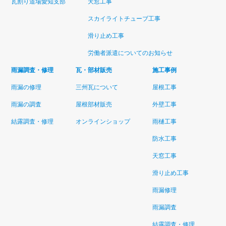
瓦割り道場愛知支部
天窓工事
スカイライトチューブ工事
滑り止め工事
労働者派遣についてのお知らせ
雨漏調査・修理
瓦・部材販売
施工事例
雨漏の修理
三州瓦について
屋根工事
雨漏の調査
屋根部材販売
外壁工事
結露調査・修理
オンラインショップ
雨樋工事
防水工事
天窓工事
滑り止め工事
雨漏修理
雨漏調査
結露調査・修理