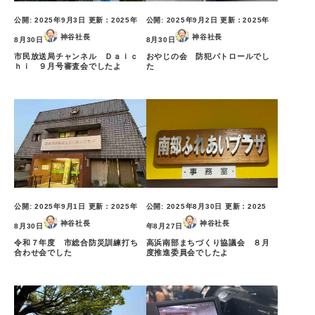
公開:
2025年9月3日
更新：
2025年
公開:
2025年9月2日
更新：
2025年
神谷社長
神谷社長
8月30日
8月30日
市民放送局チャンネル Ｄａｉｃ
おやじの会 防犯パトロールでし
ｈｉ ９月号審査会でしたよ
た
公開:
2025年9月1日
更新：
2025年
公開:
2025年8月30日
更新：
2025
神谷社長
神谷社長
8月30日
年8月27日
令和７年度 市総合防災訓練打ち
高浜南部まちづくり協議会 ８月
合わせ会でした
度推進委員会でしたよ