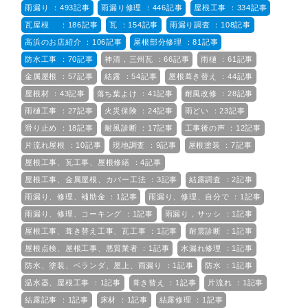
雨漏り ：493記事
雨漏り修理 ：446記事
屋根工事 ：334記事
瓦屋根 ：186記事
瓦 ：154記事
雨漏り調査 ：108記事
高浜のお店紹介 ：106記事
屋根部分修理 ：81記事
防水工事 ：70記事
神清，三州瓦 ：66記事
雨樋 ：61記事
金属屋根 ：57記事
結露 ：54記事
屋根葺き替え ：44記事
屋根材 ：43記事
落ち葉よけ ：41記事
耐風改修 ：28記事
雨樋工事 ：27記事
火災保険 ：24記事
雨どい ：23記事
滑り止め ：18記事
耐風診断 ：17記事
工事後の声 ：12記事
片流れ屋根 ：10記事
現地調査 ：9記事
屋根塗装 ：7記事
屋根工事、瓦工事、屋根修繕 ：4記事
屋根工事、金属屋根、カバー工法 ：3記事
結露調査 ：2記事
雨漏り、修理、補助金 ：1記事
雨漏り、修理、自分で ：1記事
雨漏り、修理、コーキング ：1記事
雨漏り，サッシ ：1記事
屋根工事、葺き替え工事、瓦工事 ：1記事
耐震診断 ：1記事
屋根点検、屋根工事、悪質業者 ：1記事
水漏れ修理 ：1記事
防水、塗装、ベランダ、屋上、雨漏り ：1記事
防水 ：1記事
温水器、屋根工事 ：1記事
葺き替え ：1記事
片流れ ：1記事
結露記事 ：1記事
床材 ：1記事
結露修理 ：1記事