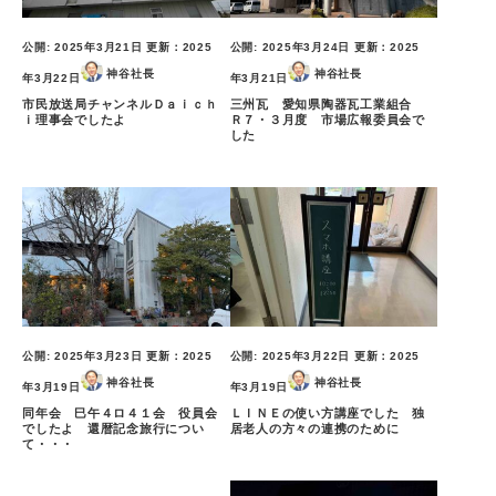
公開:
2025年3月21日
更新：
2025
公開:
2025年3月24日
更新：
2025
神谷社長
神谷社長
年3月22日
年3月21日
市民放送局チャンネルＤａｉｃｈ
三州瓦 愛知県陶器瓦工業組合
ｉ理事会でしたよ
Ｒ７・３月度 市場広報委員会で
した
公開:
2025年3月23日
更新：
2025
公開:
2025年3月22日
更新：
2025
神谷社長
神谷社長
年3月19日
年3月19日
同年会 巳午４ロ４１会 役員会
ＬＩＮＥの使い方講座でした 独
でしたよ 還暦記念旅行につい
居老人の方々の連携のために
て・・・