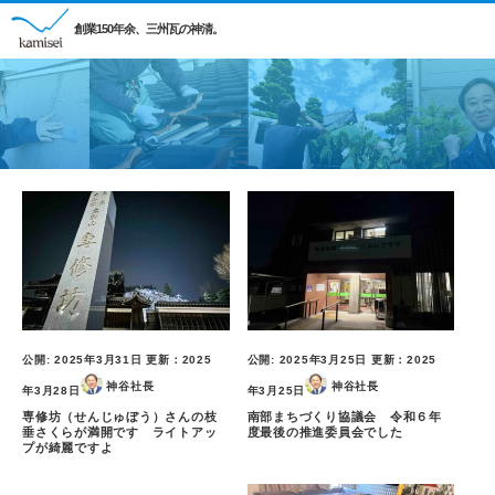
創業150年余、三州瓦の神清。
公開:
2025年3月31日
更新：
2025
公開:
2025年3月25日
更新：
2025
神谷社長
神谷社長
年3月28日
年3月25日
専修坊（せんじゅぼう）さんの枝
南部まちづくり協議会 令和６年
垂さくらが満開です ライトアッ
度最後の推進委員会でした
プが綺麗ですよ