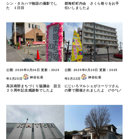
シン・タカハマ物語の撮影でし
碧海町町内会 さくら祭りをお手
た １日目
伝いしましたよ
公開:
2025年3月26日
更新：
2025
公開:
2025年3月20日
更新：
2025
神谷社長
神谷社長
年3月25日
年3月22日
高浜南部まちづくり協議会 設立
にじいろマルシェがコーリツさん
２０周年記念感謝祭でしたよ
の寮で開催されましたよ (^O^)／