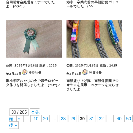
合同碧青会経営セミナーでした
港小 卒業式前の早朝防犯パトロ
よ (^O^)／
ールでした (^^ゞ
公開:
2025年3月16日
更新：
2025
公開:
2025年3月15日
更新：
2025
神谷社長
神谷社長
年3月11日
年3月11日
港小学区おやじの会で親子ロゼッ
南部盛り上げ隊 南部保育園でジ
タ作りを開催しましたよ (^O^)／
オラマを展示・Ｎケージを走らせ
ましたよ
30 / 205
« 先
頭
«
...
10
20
...
28
29
30
31
32
...
40
50
後 »