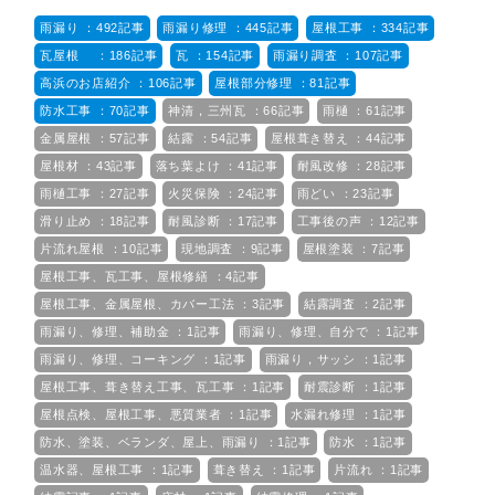
雨漏り ：492記事
雨漏り修理 ：445記事
屋根工事 ：334記事
瓦屋根 ：186記事
瓦 ：154記事
雨漏り調査 ：107記事
高浜のお店紹介 ：106記事
屋根部分修理 ：81記事
防水工事 ：70記事
神清，三州瓦 ：66記事
雨樋 ：61記事
金属屋根 ：57記事
結露 ：54記事
屋根葺き替え ：44記事
屋根材 ：43記事
落ち葉よけ ：41記事
耐風改修 ：28記事
雨樋工事 ：27記事
火災保険 ：24記事
雨どい ：23記事
滑り止め ：18記事
耐風診断 ：17記事
工事後の声 ：12記事
片流れ屋根 ：10記事
現地調査 ：9記事
屋根塗装 ：7記事
屋根工事、瓦工事、屋根修繕 ：4記事
屋根工事、金属屋根、カバー工法 ：3記事
結露調査 ：2記事
雨漏り、修理、補助金 ：1記事
雨漏り、修理、自分で ：1記事
雨漏り、修理、コーキング ：1記事
雨漏り，サッシ ：1記事
屋根工事、葺き替え工事、瓦工事 ：1記事
耐震診断 ：1記事
屋根点検、屋根工事、悪質業者 ：1記事
水漏れ修理 ：1記事
防水、塗装、ベランダ、屋上、雨漏り ：1記事
防水 ：1記事
温水器、屋根工事 ：1記事
葺き替え ：1記事
片流れ ：1記事