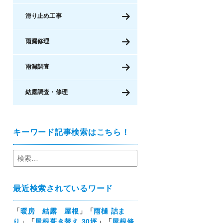
滑り止め工事
雨漏修理
雨漏調査
結露調査・修理
キーワード記事検索はこちら！
最近検索されているワード
「
暖房 結露 屋根
」「
雨樋 詰ま
り
」「
屋根葺き替え 30坪
」「
屋根修