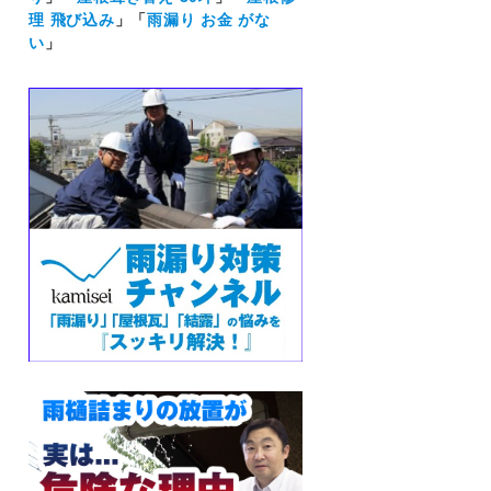
理 飛び込み
」「
雨漏り お金 がな
い
」