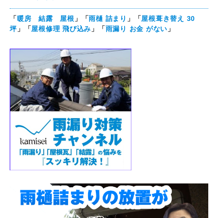
「
暖房 結露 屋根
」「
雨樋 詰まり
」「
屋根葺き替え 30
坪
」「
屋根修理 飛び込み
」「
雨漏り お金 がない
」