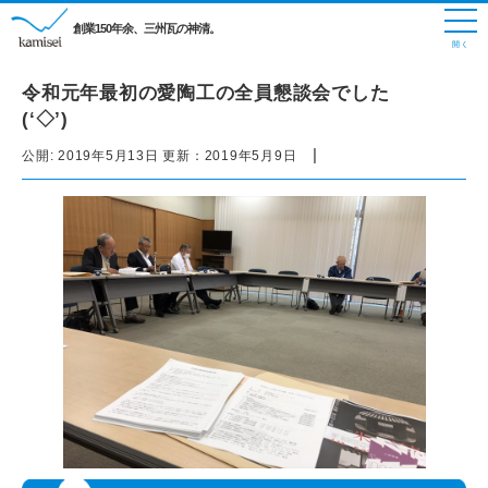
創業150年余、三州瓦の神清。
令和元年最初の愛陶工の全員懇談会でした
(‘◇’)ゞ
|
公開:
2019年5月13日
更新：
2019年5月9日