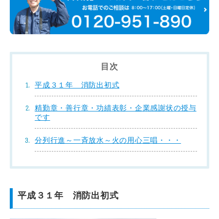
目次
平成３１年 消防出初式
精勤章・善行章・功績表彰・企業感謝状の授与
です
分列行進～一斉放水～火の用心三唱・・・
平成３１年 消防出初式