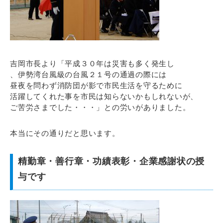
吉岡市長より「平成３０年は災害も多く発生し
、伊勢湾台風級の台風２１号の通過の際には
昼夜を問わず消防団が影で市民生活を守るために
活躍してくれた事を市民は知らないかもしれないが、
ご苦労さまでした・・・」との労いがありました。
本当にその通りだと思います。
精勤章・善行章・功績表彰・企業感謝状の授
与です