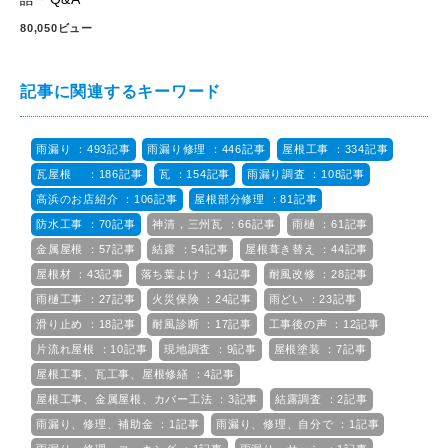
80,050ビュー
記事に関連するキーワード
雨漏り ：493記事
雨漏り修理 ：446記事
屋根工事 ：334記事
瓦屋根 ：186記事
瓦 ：154記事
雨漏り調査 ：108記事
高浜のお店紹介 ：106記事
屋根部分修理 ：81記事
防水工事 ：70記事
神清，三州瓦 ：66記事
雨樋 ：61記事
金属屋根 ：57記事
結露 ：54記事
屋根葺き替え ：44記事
屋根材 ：43記事
落ち葉よけ ：41記事
耐風改修 ：28記事
雨樋工事 ：27記事
火災保険 ：24記事
雨どい ：23記事
滑り止め ：18記事
耐風診断 ：17記事
工事後の声 ：12記事
片流れ屋根 ：10記事
現地調査 ：9記事
屋根塗装 ：7記事
屋根工事、瓦工事、屋根修繕 ：4記事
屋根工事、金属屋根、カバー工法 ：3記事
結露調査 ：2記事
雨漏り、修理、補助金 ：1記事
雨漏り、修理、自分で ：1記事