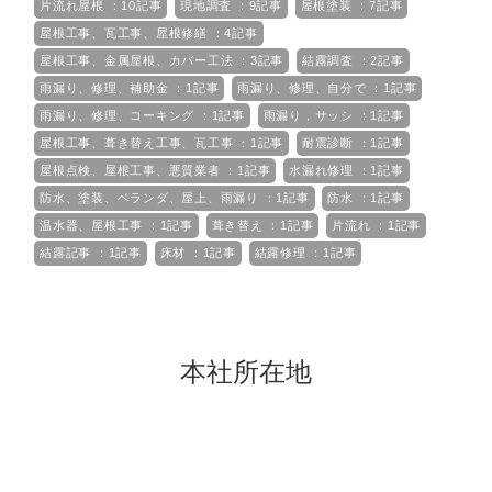
片流れ屋根 ：10記事
現地調査 ：9記事
屋根塗装 ：7記事
屋根工事、瓦工事、屋根修繕 ：4記事
屋根工事、金属屋根、カバー工法 ：3記事
結露調査 ：2記事
雨漏り、修理、補助金 ：1記事
雨漏り、修理、自分で ：1記事
雨漏り、修理、コーキング ：1記事
雨漏り，サッシ ：1記事
屋根工事、葺き替え工事、瓦工事 ：1記事
耐震診断 ：1記事
屋根点検、屋根工事、悪質業者 ：1記事
水漏れ修理 ：1記事
防水、塗装、ベランダ、屋上、雨漏り ：1記事
防水 ：1記事
温水器、屋根工事 ：1記事
葺き替え ：1記事
片流れ ：1記事
結露記事 ：1記事
床材 ：1記事
結露修理 ：1記事
本社所在地