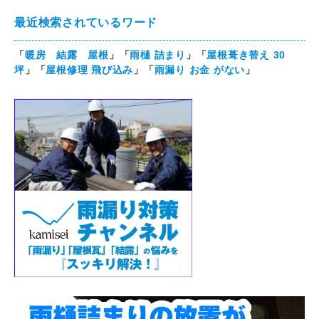
最近検索されているワード
「
暖房 結露 屋根
」「
雨樋 詰まり
」「
屋根葺き替え 30
坪
」「
屋根修理 飛び込み
」「
雨漏り お金 がない
」