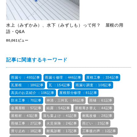
水上（みずかみ）、水下（みずしも）って何？ 屋根の用
語・Q&A
80,061ビュー
記事に関連するキーワード
雨漏り ：493記事
雨漏り修理 ：446記事
屋根工事 ：334記事
瓦屋根 ：186記事
瓦 ：154記事
雨漏り調査 ：108記事
高浜のお店紹介 ：106記事
屋根部分修理 ：81記事
防水工事 ：70記事
神清，三州瓦 ：66記事
雨樋 ：61記事
金属屋根 ：57記事
結露 ：54記事
屋根葺き替え ：44記事
屋根材 ：43記事
落ち葉よけ ：41記事
耐風改修 ：28記事
雨樋工事 ：27記事
火災保険 ：24記事
雨どい ：23記事
滑り止め ：18記事
耐風診断 ：17記事
工事後の声 ：12記事