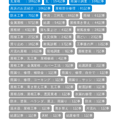
瓦屋根 ：186記事
瓦 ：154記事
雨漏り調査 ：108記事
高浜のお店紹介 ：106記事
屋根部分修理 ：81記事
防水工事 ：70記事
神清，三州瓦 ：66記事
雨樋 ：61記事
金属屋根 ：57記事
結露 ：54記事
屋根葺き替え ：44記事
屋根材 ：43記事
落ち葉よけ ：41記事
耐風改修 ：28記事
雨樋工事 ：27記事
火災保険 ：24記事
雨どい ：23記事
滑り止め ：18記事
耐風診断 ：17記事
工事後の声 ：12記事
片流れ屋根 ：10記事
現地調査 ：9記事
屋根塗装 ：7記事
屋根工事、瓦工事、屋根修繕 ：4記事
屋根工事、金属屋根、カバー工法 ：3記事
結露調査 ：2記事
雨漏り、修理、補助金 ：1記事
雨漏り、修理、自分で ：1記事
雨漏り、修理、コーキング ：1記事
雨漏り，サッシ ：1記事
屋根工事、葺き替え工事、瓦工事 ：1記事
耐震診断 ：1記事
屋根点検、屋根工事、悪質業者 ：1記事
水漏れ修理 ：1記事
防水、塗装、ベランダ、屋上、雨漏り ：1記事
防水 ：1記事
温水器、屋根工事 ：1記事
葺き替え ：1記事
片流れ ：1記事
結露記事 ：1記事
床材 ：1記事
結露修理 ：1記事