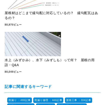
屋根材はどこまで緩勾配に対応しているの？ 緩勾配瓦はあ
るの？
80,970ビュー
水上（みずかみ）、水下（みずしも）って何？ 屋根の用
語・Q&A
80,049ビュー
記事に関連するキーワード
雨漏り ：493記事
雨漏り修理 ：446記事
屋根工事 ：334記事