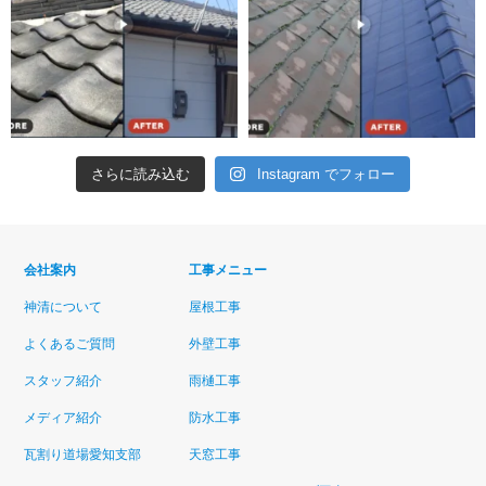
さらに読み込む
Instagram でフォロー
会社案内
工事メニュー
神清について
屋根工事
よくあるご質問
外壁工事
スタッフ紹介
雨樋工事
メディア紹介
防水工事
瓦割り道場愛知支部
天窓工事