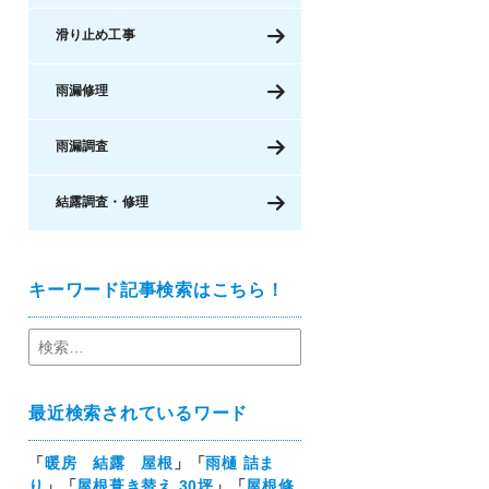
滑り止め工事
雨漏修理
雨漏調査
結露調査・修理
キーワード記事検索はこちら！
最近検索されているワード
「
暖房 結露 屋根
」「
雨樋 詰ま
り
」「
屋根葺き替え 30坪
」「
屋根修