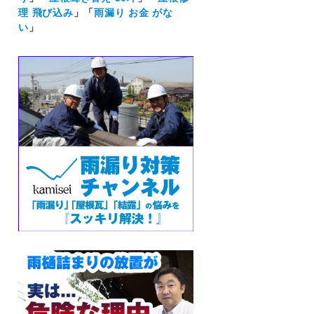
理 飛び込み
」「
雨漏り お金 がな
い
」