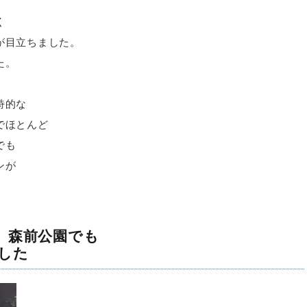
く
が目立ちました。
た。
詩的な
でほとんど
でも
ンが
 森前公園でも
した