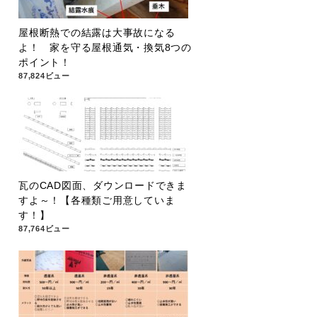
屋根断熱での結露は大事故になる
よ！ 家を守る屋根通気・換気8つの
ポイント！
87,824ビュー
瓦のCAD図面、ダウンロードできま
すよ～！【各種類ご用意していま
す！】
87,764ビュー