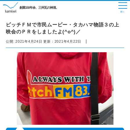
創業150年余、三州瓦の神清。
ピッチＦＭで市民ムービー・タカハマ物語３の上
映会のＰＲをしましたよ(^o^)／
|
公開:
2021年4月24日
更新：
2021年4月22日