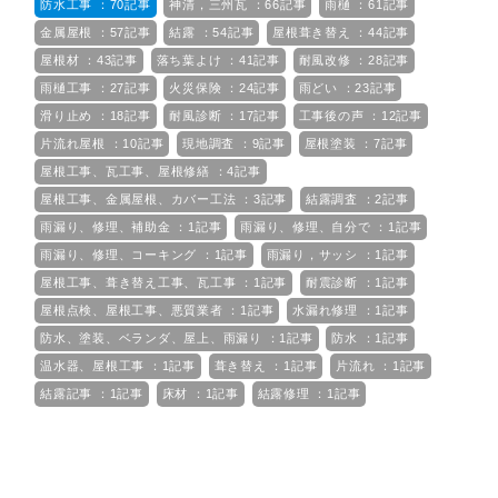
防水工事 ：70記事
神清，三州瓦 ：66記事
雨樋 ：61記事
金属屋根 ：57記事
結露 ：54記事
屋根葺き替え ：44記事
屋根材 ：43記事
落ち葉よけ ：41記事
耐風改修 ：28記事
雨樋工事 ：27記事
火災保険 ：24記事
雨どい ：23記事
滑り止め ：18記事
耐風診断 ：17記事
工事後の声 ：12記事
片流れ屋根 ：10記事
現地調査 ：9記事
屋根塗装 ：7記事
屋根工事、瓦工事、屋根修繕 ：4記事
屋根工事、金属屋根、カバー工法 ：3記事
結露調査 ：2記事
雨漏り、修理、補助金 ：1記事
雨漏り、修理、自分で ：1記事
雨漏り、修理、コーキング ：1記事
雨漏り，サッシ ：1記事
屋根工事、葺き替え工事、瓦工事 ：1記事
耐震診断 ：1記事
屋根点検、屋根工事、悪質業者 ：1記事
水漏れ修理 ：1記事
防水、塗装、ベランダ、屋上、雨漏り ：1記事
防水 ：1記事
温水器、屋根工事 ：1記事
葺き替え ：1記事
片流れ ：1記事
結露記事 ：1記事
床材 ：1記事
結露修理 ：1記事