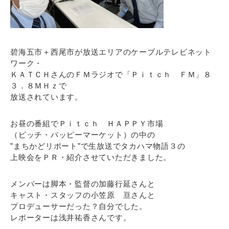
碧海五市＋西尾市が放送エリアのケーブルテレビネット
ワーク・
ＫＡＴＣＨさんのＦＭラジオで「Ｐｉｔｃｈ ＦＭ」８
３．８ＭＨｚで
放送されています。
お昼の番組でＰｉｔｃｈ ＨＡＰＰＹ市場
（ピッチ・パッピーマーケット）の中の
”まちかどリポート”で生放送でタカハマ物語３の
上映会をＰＲ・紹介させていただきました。
メンバーは脚本・監督の加藤行延さんと
キャスト・スタッフの小笠原 亘さんと
プロデューサーだった？自分でした。
レポーターは浅井祐香さんです。