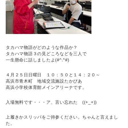
タカハマ物語がどのような作品か？
タカハマ物語３の見どころなどを三人で
一生懸命に話しましたよ(#^.^#)
４月２５日日曜日 １０：５０と１４：２０～
高浜市青木町 地域交流施設たかぴあ
高浜小学校体育館メインアリーナです。
入場無料です・・・ア、言い忘れた ((+_+))
上履きかスリッパをご持参ください。ちゃんと言えまし
た。