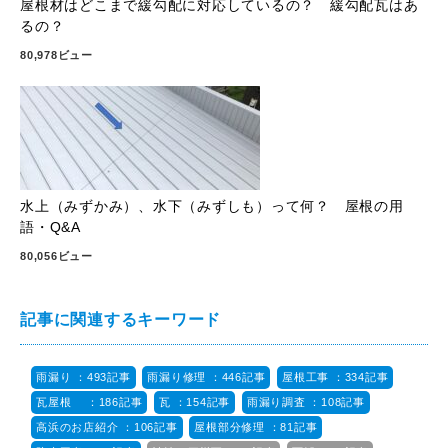
屋根材はどこまで緩勾配に対応しているの？ 緩勾配瓦はあ
るの？
80,978ビュー
水上（みずかみ）、水下（みずしも）って何？ 屋根の用
語・Q&A
80,056ビュー
記事に関連するキーワード
雨漏り ：493記事
雨漏り修理 ：446記事
屋根工事 ：334記事
瓦屋根 ：186記事
瓦 ：154記事
雨漏り調査 ：108記事
高浜のお店紹介 ：106記事
屋根部分修理 ：81記事