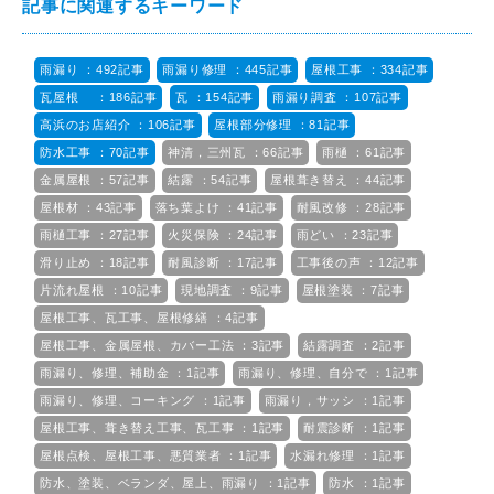
記事に関連するキーワード
雨漏り ：492記事
雨漏り修理 ：445記事
屋根工事 ：334記事
瓦屋根 ：186記事
瓦 ：154記事
雨漏り調査 ：107記事
高浜のお店紹介 ：106記事
屋根部分修理 ：81記事
防水工事 ：70記事
神清，三州瓦 ：66記事
雨樋 ：61記事
金属屋根 ：57記事
結露 ：54記事
屋根葺き替え ：44記事
屋根材 ：43記事
落ち葉よけ ：41記事
耐風改修 ：28記事
雨樋工事 ：27記事
火災保険 ：24記事
雨どい ：23記事
滑り止め ：18記事
耐風診断 ：17記事
工事後の声 ：12記事
片流れ屋根 ：10記事
現地調査 ：9記事
屋根塗装 ：7記事
屋根工事、瓦工事、屋根修繕 ：4記事
屋根工事、金属屋根、カバー工法 ：3記事
結露調査 ：2記事
雨漏り、修理、補助金 ：1記事
雨漏り、修理、自分で ：1記事
雨漏り、修理、コーキング ：1記事
雨漏り，サッシ ：1記事
屋根工事、葺き替え工事、瓦工事 ：1記事
耐震診断 ：1記事
屋根点検、屋根工事、悪質業者 ：1記事
水漏れ修理 ：1記事
防水、塗装、ベランダ、屋上、雨漏り ：1記事
防水 ：1記事