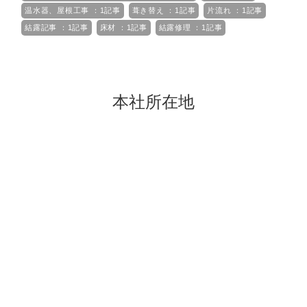
温水器、屋根工事 ：1記事
葺き替え ：1記事
片流れ ：1記事
結露記事 ：1記事
床材 ：1記事
結露修理 ：1記事
本社所在地