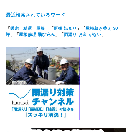
最近検索されているワード
「
暖房 結露 屋根
」「
雨樋 詰まり
」「
屋根葺き替え 30
坪
」「
屋根修理 飛び込み
」「
雨漏り お金 がない
」