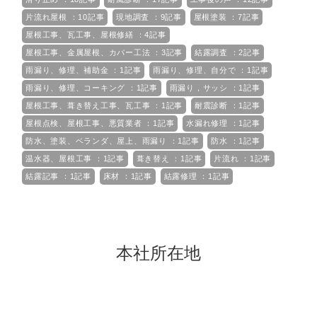
片流れ屋根 ：10記事
現地調査 ：9記事
屋根塗装 ：7記事
屋根工事、瓦工事、屋根修繕 ：4記事
屋根工事、金属屋根、カバー工法 ：3記事
結露調査 ：2記事
雨漏り、修理、補助金 ：1記事
雨漏り、修理、自分で ：1記事
雨漏り、修理、コーキング ：1記事
雨漏り，サッシ ：1記事
屋根工事、葺き替え工事、瓦工事 ：1記事
耐震診断 ：1記事
屋根点検、屋根工事、悪質業者 ：1記事
水漏れ修理 ：1記事
防水、塗装、ベランダ、屋上、雨漏り ：1記事
防水 ：1記事
温水器、屋根工事 ：1記事
葺き替え ：1記事
片流れ ：1記事
結露記事 ：1記事
床材 ：1記事
結露修理 ：1記事
本社所在地