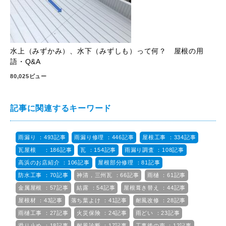
水上（みずかみ）、水下（みずしも）って何？ 屋根の用
語・Q&A
80,025ビュー
記事に関連するキーワード
雨漏り ：493記事
雨漏り修理 ：446記事
屋根工事 ：334記事
瓦屋根 ：186記事
瓦 ：154記事
雨漏り調査 ：108記事
高浜のお店紹介 ：106記事
屋根部分修理 ：81記事
防水工事 ：70記事
神清，三州瓦 ：66記事
雨樋 ：61記事
金属屋根 ：57記事
結露 ：54記事
屋根葺き替え ：44記事
屋根材 ：43記事
落ち葉よけ ：41記事
耐風改修 ：28記事
雨樋工事 ：27記事
火災保険 ：24記事
雨どい ：23記事
滑り止め ：18記事
耐風診断 ：17記事
工事後の声 ：12記事