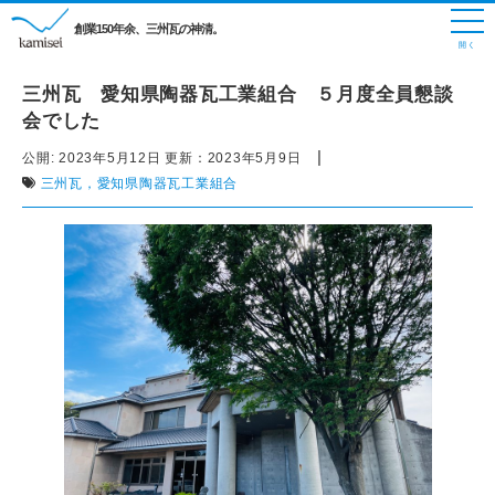
創業150年余、三州瓦の神清。
三州瓦 愛知県陶器瓦工業組合 ５月度全員懇談
会でした
|
公開:
2023年5月12日
更新：
2023年5月9日
三州瓦，愛知県陶器瓦工業組合