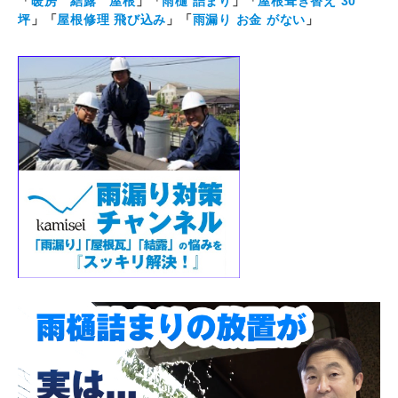
「
暖房 結露 屋根
」「
雨樋 詰まり
」「
屋根葺き替え 30
坪
」「
屋根修理 飛び込み
」「
雨漏り お金 がない
」