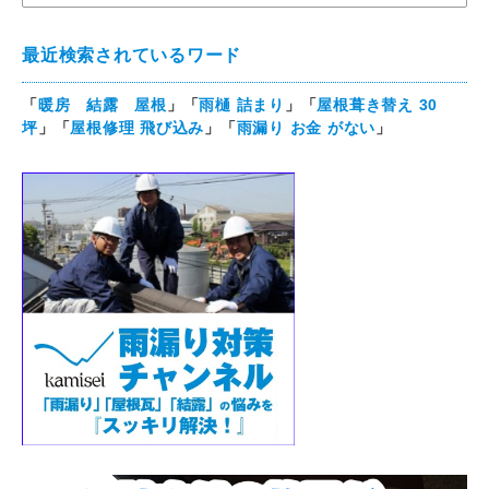
最近検索されているワード
「
暖房 結露 屋根
」「
雨樋 詰まり
」「
屋根葺き替え 30
坪
」「
屋根修理 飛び込み
」「
雨漏り お金 がない
」