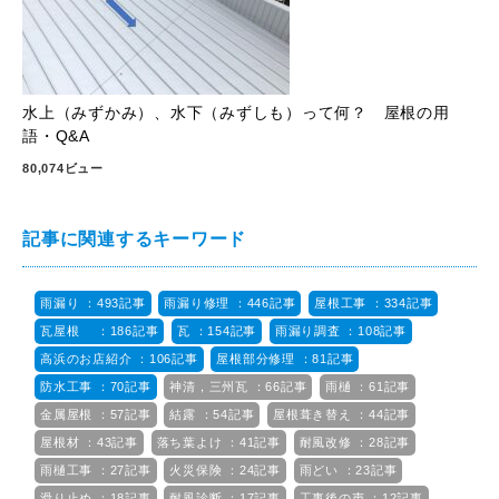
水上（みずかみ）、水下（みずしも）って何？ 屋根の用
語・Q&A
80,074ビュー
記事に関連するキーワード
雨漏り ：493記事
雨漏り修理 ：446記事
屋根工事 ：334記事
瓦屋根 ：186記事
瓦 ：154記事
雨漏り調査 ：108記事
高浜のお店紹介 ：106記事
屋根部分修理 ：81記事
防水工事 ：70記事
神清，三州瓦 ：66記事
雨樋 ：61記事
金属屋根 ：57記事
結露 ：54記事
屋根葺き替え ：44記事
屋根材 ：43記事
落ち葉よけ ：41記事
耐風改修 ：28記事
雨樋工事 ：27記事
火災保険 ：24記事
雨どい ：23記事
滑り止め ：18記事
耐風診断 ：17記事
工事後の声 ：12記事