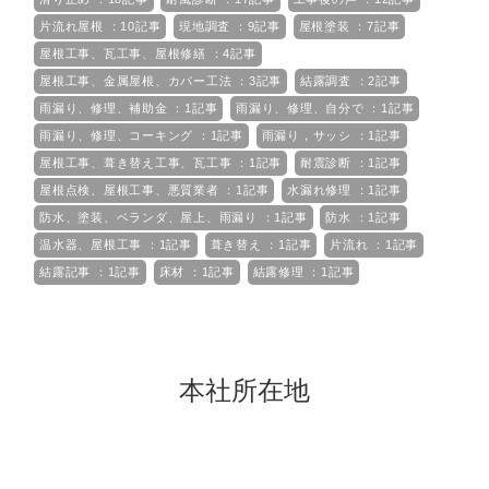
片流れ屋根 ：10記事
現地調査 ：9記事
屋根塗装 ：7記事
屋根工事、瓦工事、屋根修繕 ：4記事
屋根工事、金属屋根、カバー工法 ：3記事
結露調査 ：2記事
雨漏り、修理、補助金 ：1記事
雨漏り、修理、自分で ：1記事
雨漏り、修理、コーキング ：1記事
雨漏り，サッシ ：1記事
屋根工事、葺き替え工事、瓦工事 ：1記事
耐震診断 ：1記事
屋根点検、屋根工事、悪質業者 ：1記事
水漏れ修理 ：1記事
防水、塗装、ベランダ、屋上、雨漏り ：1記事
防水 ：1記事
温水器、屋根工事 ：1記事
葺き替え ：1記事
片流れ ：1記事
結露記事 ：1記事
床材 ：1記事
結露修理 ：1記事
本社所在地