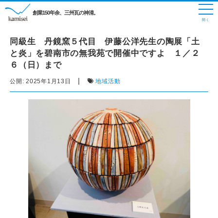
創業150年余、三州瓦の神清。
同級生 丹鏡窯５代目 伊藤公洋先生の陶展「土
と炎」を碧南市の無我苑で開催中ですよ １／２
６（日）まで
|
公開:
2025年1月13日
地域活動