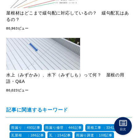
屋根材はどこまで緩勾配に対応しているの？ 緩勾配瓦はあ
るの？
80,963ビュー
水上（みずかみ）、水下（みずしも）って何？ 屋根の用
語・Q&A
80,023ビュー
記事に関連するキーワード
雨漏り ：493記事
雨漏り修理 ：446記事
屋根工事 ：334記事
目次
瓦屋根 ：186記事
瓦 ：154記事
雨漏り調査 ：108記事