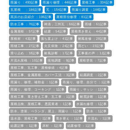
雨漏り ：493記事
雨漏り修理 ：446記事
屋根工事 ：334記事
瓦屋根 ：186記事
瓦 ：154記事
雨漏り調査 ：108記事
高浜のお店紹介 ：106記事
屋根部分修理 ：81記事
防水工事 ：70記事
神清，三州瓦 ：66記事
雨樋 ：61記事
金属屋根 ：57記事
結露 ：54記事
屋根葺き替え ：44記事
屋根材 ：43記事
落ち葉よけ ：41記事
耐風改修 ：28記事
雨樋工事 ：27記事
火災保険 ：24記事
雨どい ：23記事
滑り止め ：18記事
耐風診断 ：17記事
工事後の声 ：12記事
片流れ屋根 ：10記事
現地調査 ：9記事
屋根塗装 ：7記事
屋根工事、瓦工事、屋根修繕 ：4記事
屋根工事、金属屋根、カバー工法 ：3記事
結露調査 ：2記事
雨漏り、修理、補助金 ：1記事
雨漏り、修理、自分で ：1記事
雨漏り、修理、コーキング ：1記事
雨漏り，サッシ ：1記事
屋根工事、葺き替え工事、瓦工事 ：1記事
耐震診断 ：1記事
屋根点検、屋根工事、悪質業者 ：1記事
水漏れ修理 ：1記事
防水、塗装、ベランダ、屋上、雨漏り ：1記事
防水 ：1記事
温水器、屋根工事 ：1記事
葺き替え ：1記事
片流れ ：1記事
結露記事 ：1記事
床材 ：1記事
結露修理 ：1記事