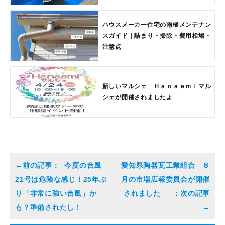
ハウスメーカー住宅の雨樋メンテナン
スガイド｜詰まり・掃除・費用相場・
注意点
新しいマルシェ Ｈａｎａｅｍｉマル
シェが開催されましたよ
今度の台風
愛知県陶器瓦工業組合 ８
21号は危険な感じ！25年ぶ
月の市場広報委員会が開催
り「非常に強い台風」か
されました
も？準備されたし！