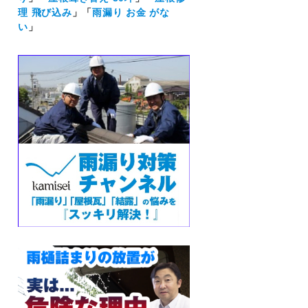
理 飛び込み
」「
雨漏り お金 がな
い
」