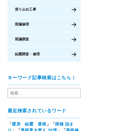
滑り止め工事
雨漏修理
雨漏調査
結露調査・修理
キーワード記事検索はこちら！
最近検索されているワード
「
暖房 結露 屋根
」「
雨樋 詰ま
り
」「
屋根葺き替え 30坪
」「
屋根修