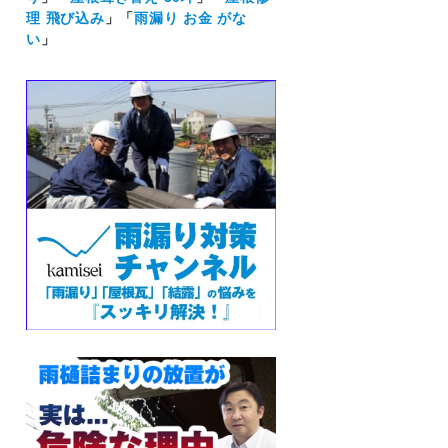
理 飛び込み
」「
雨漏り お金 がな
い
」