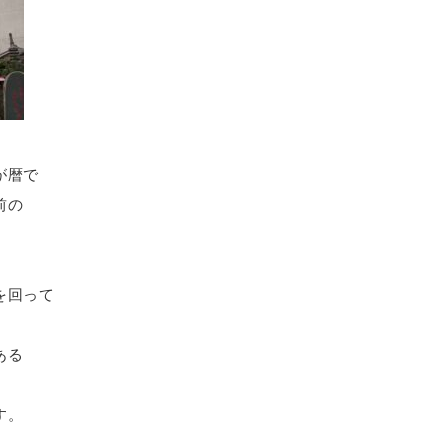
が暦で
前の
を回って
ある
す。