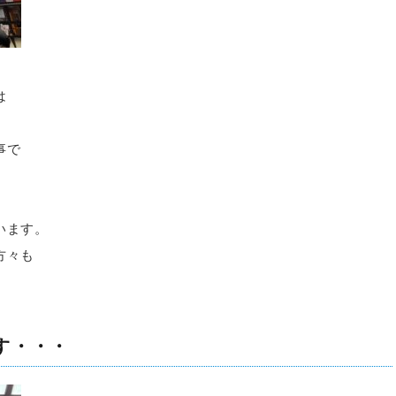
は
事で
。
います。
方々も
す・・・