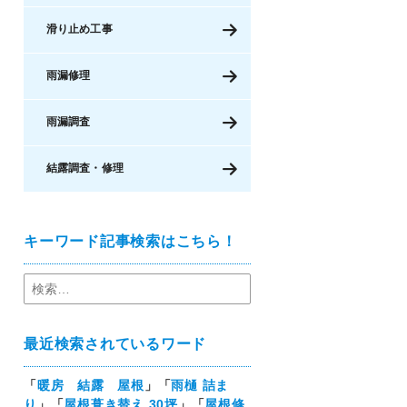
滑り止め工事
雨漏修理
雨漏調査
結露調査・修理
キーワード記事検索はこちら！
最近検索されているワード
「
暖房 結露 屋根
」「
雨樋 詰ま
り
」「
屋根葺き替え 30坪
」「
屋根修