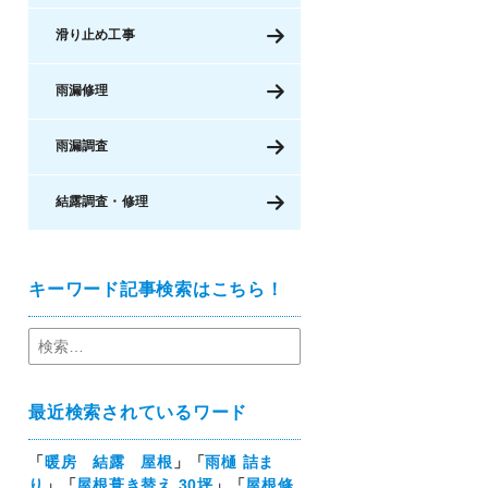
滑り止め工事
雨漏修理
雨漏調査
結露調査・修理
キーワード記事検索はこちら！
最近検索されているワード
「
暖房 結露 屋根
」「
雨樋 詰ま
り
」「
屋根葺き替え 30坪
」「
屋根修