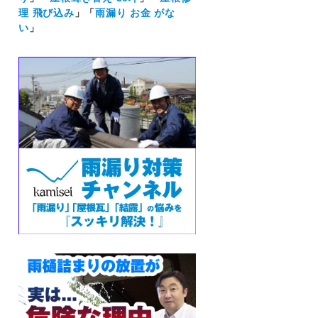
理 飛び込み
」「
雨漏り お金 がな
い
」