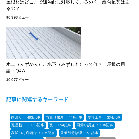
屋根材はどこまで緩勾配に対応しているの？ 緩勾配瓦はあ
るの？
80,993ビュー
水上（みずかみ）、水下（みずしも）って何？ 屋根の用
語・Q&A
80,077ビュー
記事に関連するキーワード
雨漏り ：493記事
雨漏り修理 ：446記事
屋根工事 ：334記事
瓦屋根 ：186記事
瓦 ：154記事
雨漏り調査 ：108記事
高浜のお店紹介 ：106記事
屋根部分修理 ：81記事