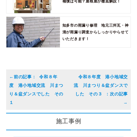
補償は可能？屋根屋が徹底解説！
知多市の雨漏り修理 地元三州瓦・神
清が雨漏り調査からしっかりやらせて
いただきます！
令和８年
令和８年度 港小地域交
度 港小地域交流 川まつ
流 川まつり＆盆ダンスで
り＆盆ダンスでした その
した その３
１
施工事例