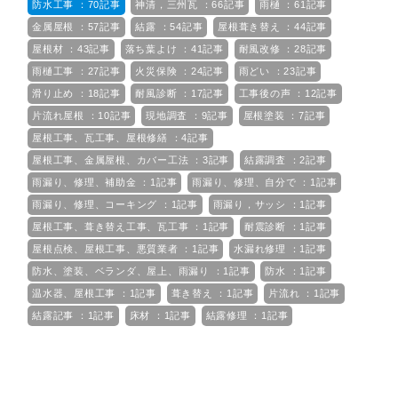
防水工事 ：70記事
神清，三州瓦 ：66記事
雨樋 ：61記事
金属屋根 ：57記事
結露 ：54記事
屋根葺き替え ：44記事
屋根材 ：43記事
落ち葉よけ ：41記事
耐風改修 ：28記事
雨樋工事 ：27記事
火災保険 ：24記事
雨どい ：23記事
滑り止め ：18記事
耐風診断 ：17記事
工事後の声 ：12記事
片流れ屋根 ：10記事
現地調査 ：9記事
屋根塗装 ：7記事
屋根工事、瓦工事、屋根修繕 ：4記事
屋根工事、金属屋根、カバー工法 ：3記事
結露調査 ：2記事
雨漏り、修理、補助金 ：1記事
雨漏り、修理、自分で ：1記事
雨漏り、修理、コーキング ：1記事
雨漏り，サッシ ：1記事
屋根工事、葺き替え工事、瓦工事 ：1記事
耐震診断 ：1記事
屋根点検、屋根工事、悪質業者 ：1記事
水漏れ修理 ：1記事
防水、塗装、ベランダ、屋上、雨漏り ：1記事
防水 ：1記事
温水器、屋根工事 ：1記事
葺き替え ：1記事
片流れ ：1記事
結露記事 ：1記事
床材 ：1記事
結露修理 ：1記事