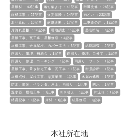
屋根材 ：43記事
落ち葉よけ ：41記事
耐風改修 ：28記事
雨樋工事 ：27記事
火災保険 ：24記事
雨どい ：23記事
滑り止め ：18記事
耐風診断 ：17記事
工事後の声 ：12記事
片流れ屋根 ：10記事
現地調査 ：9記事
屋根塗装 ：7記事
屋根工事、瓦工事、屋根修繕 ：4記事
屋根工事、金属屋根、カバー工法 ：3記事
結露調査 ：2記事
雨漏り、修理、補助金 ：1記事
雨漏り、修理、自分で ：1記事
雨漏り、修理、コーキング ：1記事
雨漏り，サッシ ：1記事
屋根工事、葺き替え工事、瓦工事 ：1記事
耐震診断 ：1記事
屋根点検、屋根工事、悪質業者 ：1記事
水漏れ修理 ：1記事
防水、塗装、ベランダ、屋上、雨漏り ：1記事
防水 ：1記事
温水器、屋根工事 ：1記事
葺き替え ：1記事
片流れ ：1記事
結露記事 ：1記事
床材 ：1記事
結露修理 ：1記事
本社所在地