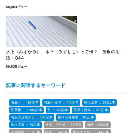
80,964ビュー
水上（みずかみ）、水下（みずしも）って何？ 屋根の用
語・Q&A
80,035ビュー
記事に関連するキーワード
雨漏り ：493記事
雨漏り修理 ：446記事
屋根工事 ：334記事
瓦屋根 ：186記事
瓦 ：154記事
雨漏り調査 ：108記事
高浜のお店紹介 ：106記事
屋根部分修理 ：81記事
防水工事 ：70記事
神清，三州瓦 ：66記事
雨樋 ：61記事
金属屋根 ：57記事
結露 ：54記事
屋根葺き替え ：44記事