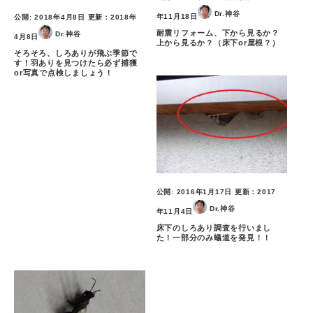
Dr.神谷
年11月18日
公開:
2018年4月8日
更新：
2018年
耐震リフォーム、下から見るか？
Dr.神谷
4月8日
上から見るか？（床下or屋根？）
そろそろ、しろありが飛ぶ季節で
す！羽ありを見つけたら必ず捕獲
or写真で点検しましょう！
公開:
2016年1月17日
更新：
2017
Dr.神谷
年11月4日
床下のしろあり調査を行いまし
た！一部分のみ蟻道を発見！！