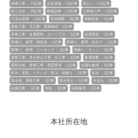
雨樋工事 ：27記事
火災保険 ：24記事
雨どい ：23記事
滑り止め ：18記事
耐風診断 ：17記事
工事後の声 ：12記事
片流れ屋根 ：10記事
現地調査 ：9記事
屋根塗装 ：7記事
屋根工事、瓦工事、屋根修繕 ：4記事
屋根工事、金属屋根、カバー工法 ：3記事
結露調査 ：2記事
雨漏り、修理、補助金 ：1記事
雨漏り、修理、自分で ：1記事
雨漏り、修理、コーキング ：1記事
雨漏り，サッシ ：1記事
屋根工事、葺き替え工事、瓦工事 ：1記事
耐震診断 ：1記事
屋根点検、屋根工事、悪質業者 ：1記事
水漏れ修理 ：1記事
防水、塗装、ベランダ、屋上、雨漏り ：1記事
防水 ：1記事
温水器、屋根工事 ：1記事
葺き替え ：1記事
片流れ ：1記事
結露記事 ：1記事
床材 ：1記事
結露修理 ：1記事
本社所在地