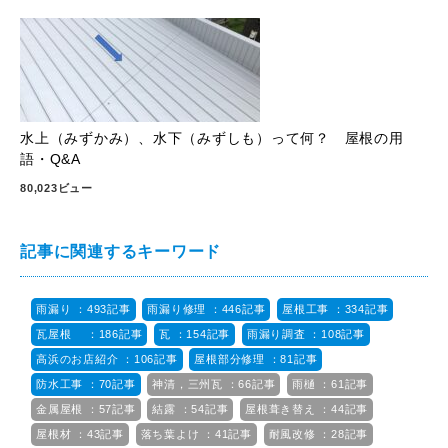
水上（みずかみ）、水下（みずしも）って何？ 屋根の用
語・Q&A
80,023ビュー
記事に関連するキーワード
雨漏り ：493記事
雨漏り修理 ：446記事
屋根工事 ：334記事
瓦屋根 ：186記事
瓦 ：154記事
雨漏り調査 ：108記事
高浜のお店紹介 ：106記事
屋根部分修理 ：81記事
防水工事 ：70記事
神清，三州瓦 ：66記事
雨樋 ：61記事
金属屋根 ：57記事
結露 ：54記事
屋根葺き替え ：44記事
屋根材 ：43記事
落ち葉よけ ：41記事
耐風改修 ：28記事