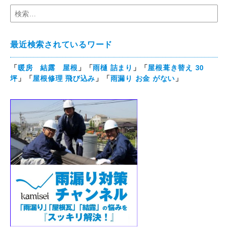
最近検索されているワード
「
暖房 結露 屋根
」「
雨樋 詰まり
」「
屋根葺き替え 30
坪
」「
屋根修理 飛び込み
」「
雨漏り お金 がない
」