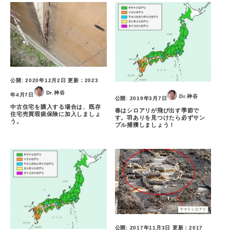
公開:
2020年12月2日
更新：
2023
Dr.神谷
年4月7日
Dr.神谷
公開:
2019年3月7日
中古住宅を購入する場合は、既存
春はシロアリが飛び出す季節で
住宅売買瑕疵保険に加入しましょ
す。羽ありを見つけたら必ずサン
う。
プル捕獲しましょう！
公開:
2017年11月3日
更新：
2017