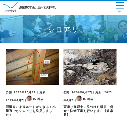
創業150年余、三州瓦の神清。
シロアリ
公開:
2019年10月23日
更新：
公開:
2020年6月27日
更新：
2023
Dr.神谷
Dr.神谷
2023年4月7日
年4月7日
雨漏りによりルートができる！小
雨漏り修理中に見つけた蟻害 併
屋裏でもシロアリを発見しまし
せて防蟻工事も行います。【岐阜
た！
県】