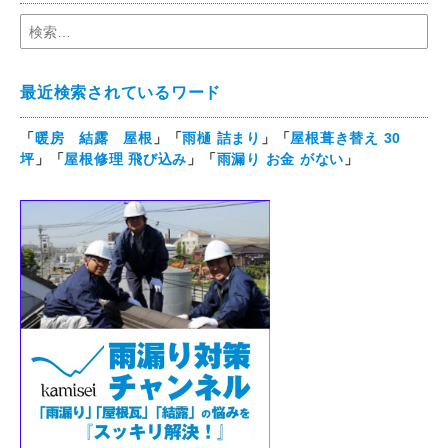
最近検索されているワード
「
暖房 結露 屋根
」「
雨樋 詰まり
」「
屋根葺き替え 30
坪
」「
屋根修理 飛び込み
」「
雨漏り お金 がない
」