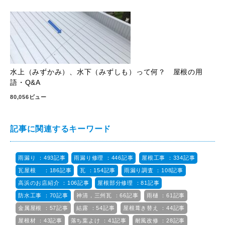
水上（みずかみ）、水下（みずしも）って何？ 屋根の用
語・Q&A
80,056ビュー
記事に関連するキーワード
雨漏り ：493記事
雨漏り修理 ：446記事
屋根工事 ：334記事
瓦屋根 ：186記事
瓦 ：154記事
雨漏り調査 ：108記事
高浜のお店紹介 ：106記事
屋根部分修理 ：81記事
防水工事 ：70記事
神清，三州瓦 ：66記事
雨樋 ：61記事
金属屋根 ：57記事
結露 ：54記事
屋根葺き替え ：44記事
屋根材 ：43記事
落ち葉よけ ：41記事
耐風改修 ：28記事