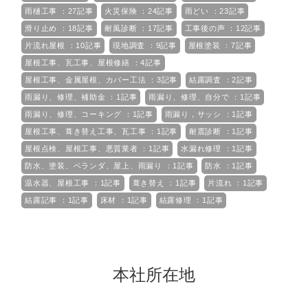
雨樋工事 ：27記事
火災保険 ：24記事
雨どい ：23記事
滑り止め ：18記事
耐風診断 ：17記事
工事後の声 ：12記事
片流れ屋根 ：10記事
現地調査 ：9記事
屋根塗装 ：7記事
屋根工事、瓦工事、屋根修繕 ：4記事
屋根工事、金属屋根、カバー工法 ：3記事
結露調査 ：2記事
雨漏り、修理、補助金 ：1記事
雨漏り、修理、自分で ：1記事
雨漏り、修理、コーキング ：1記事
雨漏り，サッシ ：1記事
屋根工事、葺き替え工事、瓦工事 ：1記事
耐震診断 ：1記事
屋根点検、屋根工事、悪質業者 ：1記事
水漏れ修理 ：1記事
防水、塗装、ベランダ、屋上、雨漏り ：1記事
防水 ：1記事
温水器、屋根工事 ：1記事
葺き替え ：1記事
片流れ ：1記事
結露記事 ：1記事
床材 ：1記事
結露修理 ：1記事
本社所在地