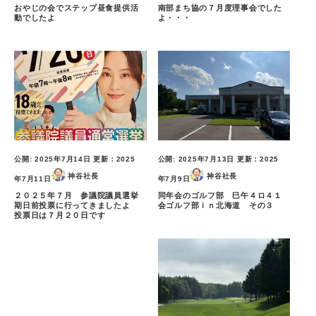
おやじの会でステップ昼食提供活
南部まち協の７月度理事会でした
動でしたよ
よ・・・
公開:
2025年7月14日
更新：
2025
公開:
2025年7月13日
更新：
2025
神谷社長
神谷社長
年7月11日
年7月9日
２０２５年７月 参議院議員選挙
同年会のゴルフ部 巳午４ロ４１
期日前投票に行ってきましたよ
会ゴルフ部ｉｎ北海道 その３
投票日は７月２０日です