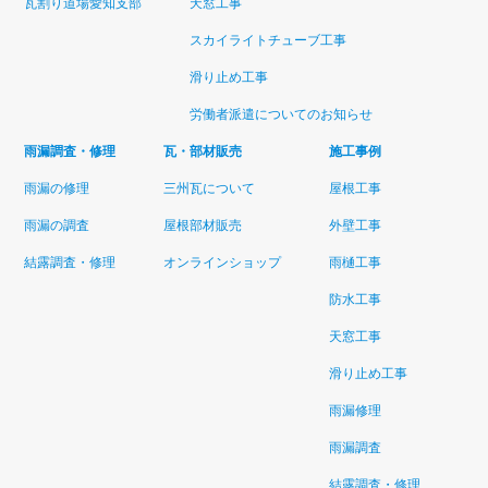
瓦割り道場愛知支部
天窓工事
スカイライトチューブ工事
滑り止め工事
労働者派遣についてのお知らせ
雨漏調査・修理
瓦・部材販売
施工事例
雨漏の修理
三州瓦について
屋根工事
雨漏の調査
屋根部材販売
外壁工事
結露調査・修理
オンラインショップ
雨樋工事
防水工事
天窓工事
滑り止め工事
雨漏修理
雨漏調査
結露調査・修理