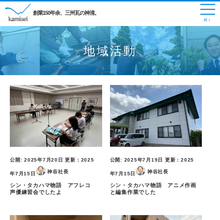
創業150年余、三州瓦の神清。
地域活動
公開:
2025年7月20日
更新：
2025
公開:
2025年7月19日
更新：
2025
神谷社長
神谷社長
年7月15日
年7月15日
シン・タカハマ物語 アフレコ
シン・タカハマ物語 アニメ作画
声優練習会でしたよ
と編集作業でした