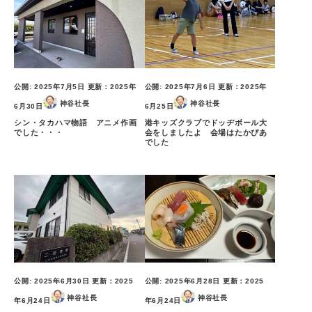
公開:
2025年7月5日
更新：
2025年
公開:
2025年7月6日
更新：
2025年
神谷社長
神谷社長
6月30日
6月25日
シン・タカハマ物語 アニメ作画
港キッズクラブでドッヂボール大
でした・・・
会をしましたよ 会場はたかぴあ
でした
公開:
2025年6月30日
更新：
2025
公開:
2025年6月28日
更新：
2025
神谷社長
神谷社長
年6月24日
年6月24日