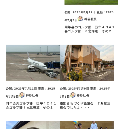
公開:
2025年7月12日
更新：
2025
神谷社長
年7月9日
同年会のゴルフ部 巳午４ロ４１
会ゴルフ部ｉｎ北海道 その２
公開:
2025年7月11日
更新：
2025
公開:
2025年7月9日
更新：
2025年
神谷社長
神谷社長
年7月9日
7月8日
同年会のゴルフ部 巳午４ロ４１
南部まちづくり協議会 ７月度三
会ゴルフ部ｉｎ北海道 その１
役会でしたよ・・・