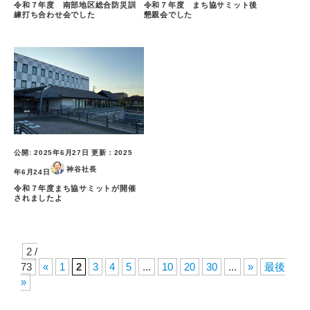
令和７年度 南部地区総合防災訓
令和７年度 まち協サミット後
練打ち合わせ会でした
懇親会でした
公開:
2025年6月27日
更新：
2025
神谷社長
年6月24日
令和７年度まち協サミットが開催
されましたよ
2 /
73
«
1
2
3
4
5
...
10
20
30
...
»
最後
»