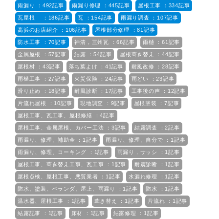
雨漏り ：492記事
雨漏り修理 ：445記事
屋根工事 ：334記事
瓦屋根 ：186記事
瓦 ：154記事
雨漏り調査 ：107記事
高浜のお店紹介 ：106記事
屋根部分修理 ：81記事
防水工事 ：70記事
神清，三州瓦 ：66記事
雨樋 ：61記事
金属屋根 ：57記事
結露 ：54記事
屋根葺き替え ：44記事
屋根材 ：43記事
落ち葉よけ ：41記事
耐風改修 ：28記事
雨樋工事 ：27記事
火災保険 ：24記事
雨どい ：23記事
滑り止め ：18記事
耐風診断 ：17記事
工事後の声 ：12記事
片流れ屋根 ：10記事
現地調査 ：9記事
屋根塗装 ：7記事
屋根工事、瓦工事、屋根修繕 ：4記事
屋根工事、金属屋根、カバー工法 ：3記事
結露調査 ：2記事
雨漏り、修理、補助金 ：1記事
雨漏り、修理、自分で ：1記事
雨漏り、修理、コーキング ：1記事
雨漏り，サッシ ：1記事
屋根工事、葺き替え工事、瓦工事 ：1記事
耐震診断 ：1記事
屋根点検、屋根工事、悪質業者 ：1記事
水漏れ修理 ：1記事
防水、塗装、ベランダ、屋上、雨漏り ：1記事
防水 ：1記事
温水器、屋根工事 ：1記事
葺き替え ：1記事
片流れ ：1記事
結露記事 ：1記事
床材 ：1記事
結露修理 ：1記事