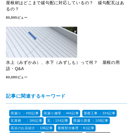
屋根材はどこまで緩勾配に対応しているの？ 緩勾配瓦はあ
るの？
80,995ビュー
水上（みずかみ）、水下（みずしも）って何？ 屋根の用
語・Q&A
80,080ビュー
記事に関連するキーワード
雨漏り ：493記事
雨漏り修理 ：446記事
屋根工事 ：334記事
瓦屋根 ：186記事
瓦 ：154記事
雨漏り調査 ：108記事
高浜のお店紹介 ：106記事
屋根部分修理 ：81記事