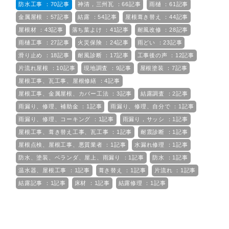
防水工事 ：70記事
神清，三州瓦 ：66記事
雨樋 ：61記事
金属屋根 ：57記事
結露 ：54記事
屋根葺き替え ：44記事
屋根材 ：43記事
落ち葉よけ ：41記事
耐風改修 ：28記事
雨樋工事 ：27記事
火災保険 ：24記事
雨どい ：23記事
滑り止め ：18記事
耐風診断 ：17記事
工事後の声 ：12記事
片流れ屋根 ：10記事
現地調査 ：9記事
屋根塗装 ：7記事
屋根工事、瓦工事、屋根修繕 ：4記事
屋根工事、金属屋根、カバー工法 ：3記事
結露調査 ：2記事
雨漏り、修理、補助金 ：1記事
雨漏り、修理、自分で ：1記事
雨漏り、修理、コーキング ：1記事
雨漏り，サッシ ：1記事
屋根工事、葺き替え工事、瓦工事 ：1記事
耐震診断 ：1記事
屋根点検、屋根工事、悪質業者 ：1記事
水漏れ修理 ：1記事
防水、塗装、ベランダ、屋上、雨漏り ：1記事
防水 ：1記事
温水器、屋根工事 ：1記事
葺き替え ：1記事
片流れ ：1記事
結露記事 ：1記事
床材 ：1記事
結露修理 ：1記事