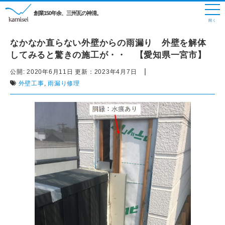
創業150年余、三州瓦の神清。
なかなか直らない外壁からの雨漏り 外壁を解体
してみると驚きの施工が・・ 【愛知県一宮市】
|
公開:
2020年6月11日
更新：
2023年4月7日
外壁工事
,
雨漏り修理