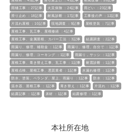
屋根材 ：43記事
落ち葉よけ ：41記事
耐風改修 ：28記事
雨樋工事 ：27記事
火災保険 ：24記事
雨どい ：23記事
滑り止め ：18記事
耐風診断 ：17記事
工事後の声 ：12記事
片流れ屋根 ：10記事
現地調査 ：9記事
屋根塗装 ：7記事
屋根工事、瓦工事、屋根修繕 ：4記事
屋根工事、金属屋根、カバー工法 ：3記事
結露調査 ：2記事
雨漏り、修理、補助金 ：1記事
雨漏り、修理、自分で ：1記事
雨漏り、修理、コーキング ：1記事
雨漏り，サッシ ：1記事
屋根工事、葺き替え工事、瓦工事 ：1記事
耐震診断 ：1記事
屋根点検、屋根工事、悪質業者 ：1記事
水漏れ修理 ：1記事
防水、塗装、ベランダ、屋上、雨漏り ：1記事
防水 ：1記事
温水器、屋根工事 ：1記事
葺き替え ：1記事
片流れ ：1記事
結露記事 ：1記事
床材 ：1記事
結露修理 ：1記事
本社所在地