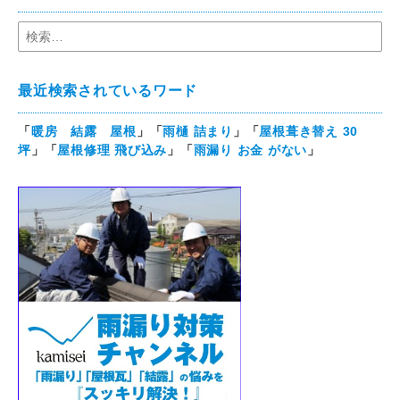
最近検索されているワード
「
暖房 結露 屋根
」「
雨樋 詰まり
」「
屋根葺き替え 30
坪
」「
屋根修理 飛び込み
」「
雨漏り お金 がない
」