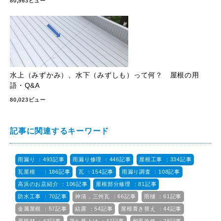
80,963ビュー
水上（みずかみ）、水下（みずしも）って何？ 屋根の用
語・Q&A
80,023ビュー
記事に関連するキーワード
雨漏り ：493記事
雨漏り修理 ：446記事
屋根工事 ：334記事
瓦屋根 ：186記事
瓦 ：154記事
雨漏り調査 ：108記事
高浜のお店紹介 ：106記事
屋根部分修理 ：81記事
防水工事 ：70記事
神清，三州瓦 ：66記事
雨樋 ：61記事
金属屋根 ：57記事
結露 ：54記事
屋根葺き替え ：44記事