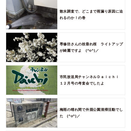
散水調査で、どこまで雨漏り原因に迫
れるのか！の巻
専修坊さんの枝垂れ桜 ライトアップ
が綺麗ですよ (^o^)／
市民放送局チャンネルＤａｉｃｈｉ
１２月号の考査会でしたよ
梅雨の晴れ間で外淵公園清掃活動でし
た (^o^)／