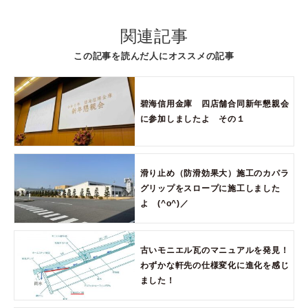
関連記事
この記事を読んだ人にオススメの記事
碧海信用金庫 四店舗合同新年懇親会
に参加しましたよ その１
滑り止め（防滑効果大）施工のカパラ
グリップをスロープに施工しました
よ (^o^)／
古いモニエル瓦のマニュアルを発見！
わずかな軒先の仕様変化に進化を感じ
ました！