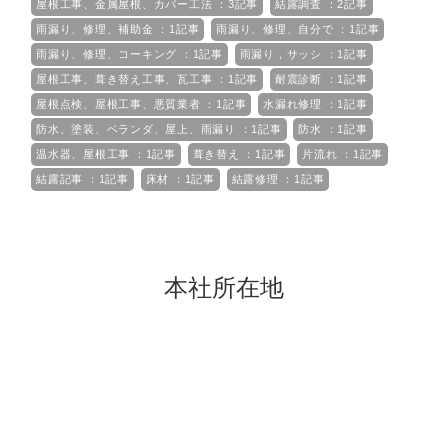
屋根工事、金属屋根、カバー工法 ：3記事
結露調査 ：2記事
雨漏り、修理、補助金 ：1記事
雨漏り、修理、自分で ：1記事
雨漏り、修理、コーキング ：1記事
雨漏り，サッシ ：1記事
屋根工事、葺き替え工事、瓦工事 ：1記事
耐震診断 ：1記事
屋根点検、屋根工事、悪質業者 ：1記事
水漏れ修理 ：1記事
防水、塗装、ベランダ、屋上、雨漏り ：1記事
防水 ：1記事
温水器、屋根工事 ：1記事
葺き替え ：1記事
片流れ ：1記事
結露記事 ：1記事
床材 ：1記事
結露修理 ：1記事
本社所在地