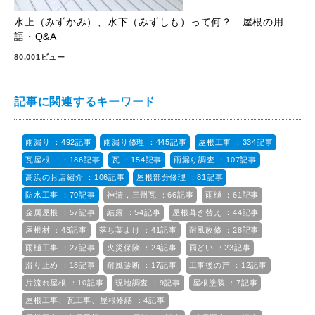
水上（みずかみ）、水下（みずしも）って何？ 屋根の用
語・Q&A
80,001ビュー
記事に関連するキーワード
雨漏り ：492記事
雨漏り修理 ：445記事
屋根工事 ：334記事
瓦屋根 ：186記事
瓦 ：154記事
雨漏り調査 ：107記事
高浜のお店紹介 ：106記事
屋根部分修理 ：81記事
防水工事 ：70記事
神清，三州瓦 ：66記事
雨樋 ：61記事
金属屋根 ：57記事
結露 ：54記事
屋根葺き替え ：44記事
屋根材 ：43記事
落ち葉よけ ：41記事
耐風改修 ：28記事
雨樋工事 ：27記事
火災保険 ：24記事
雨どい ：23記事
滑り止め ：18記事
耐風診断 ：17記事
工事後の声 ：12記事
片流れ屋根 ：10記事
現地調査 ：9記事
屋根塗装 ：7記事
屋根工事、瓦工事、屋根修繕 ：4記事