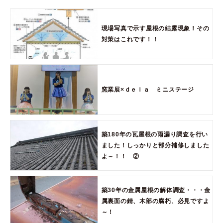
現場写真で示す屋根の結露現象！その
対策はこれです！！
窯業展×ｄｅｌａ ミニステージ
築180年の瓦屋根の雨漏り調査を行い
ました！しっかりと部分補修しました
よ～！！ ②
築30年の金属屋根の解体調査・・・金
属裏面の錆、木部の腐朽、必見ですよ
～！