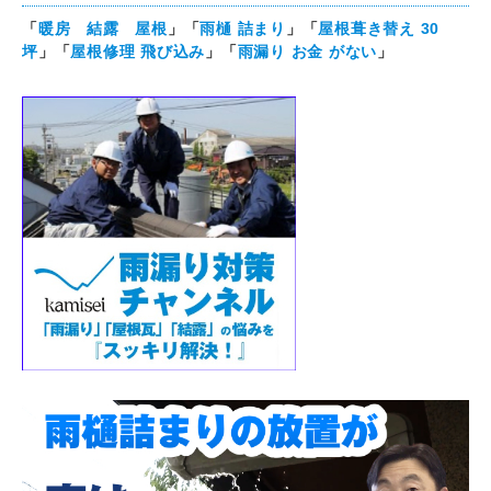
「
暖房 結露 屋根
」「
雨樋 詰まり
」「
屋根葺き替え 30
坪
」「
屋根修理 飛び込み
」「
雨漏り お金 がない
」