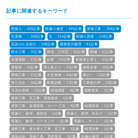
記事に関連するキーワード
雨漏り ：493記事
雨漏り修理 ：446記事
屋根工事 ：334記事
瓦屋根 ：186記事
瓦 ：154記事
雨漏り調査 ：108記事
高浜のお店紹介 ：106記事
屋根部分修理 ：81記事
防水工事 ：70記事
神清，三州瓦 ：66記事
雨樋 ：61記事
金属屋根 ：57記事
結露 ：54記事
屋根葺き替え ：44記事
屋根材 ：43記事
落ち葉よけ ：41記事
耐風改修 ：28記事
雨樋工事 ：27記事
火災保険 ：24記事
雨どい ：23記事
滑り止め ：18記事
耐風診断 ：17記事
工事後の声 ：12記事
片流れ屋根 ：10記事
現地調査 ：9記事
屋根塗装 ：7記事
屋根工事、瓦工事、屋根修繕 ：4記事
屋根工事、金属屋根、カバー工法 ：3記事
結露調査 ：2記事
雨漏り、修理、補助金 ：1記事
雨漏り、修理、自分で ：1記事
雨漏り、修理、コーキング ：1記事
雨漏り，サッシ ：1記事
屋根工事、葺き替え工事、瓦工事 ：1記事
耐震診断 ：1記事
屋根点検、屋根工事、悪質業者 ：1記事
水漏れ修理 ：1記事