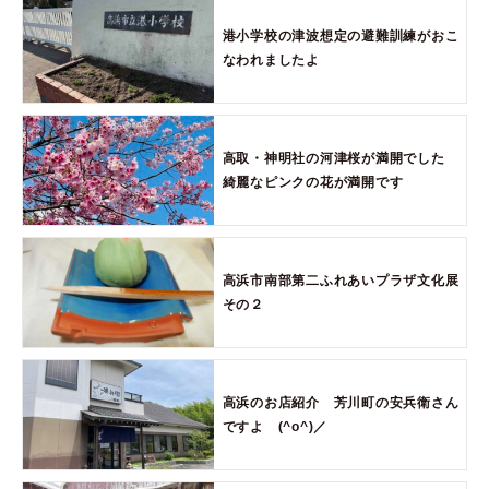
港小学校の津波想定の避難訓練がおこ
なわれましたよ
高取・神明社の河津桜が満開でした
綺麗なピンクの花が満開です
高浜市南部第二ふれあいプラザ文化展
その２
高浜のお店紹介 芳川町の安兵衛さん
ですよ (^o^)／