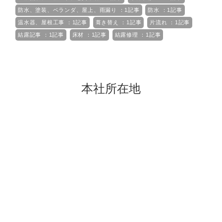
防水、塗装、ベランダ、屋上、雨漏り ：1記事
防水 ：1記事
温水器、屋根工事 ：1記事
葺き替え ：1記事
片流れ ：1記事
結露記事 ：1記事
床材 ：1記事
結露修理 ：1記事
本社所在地