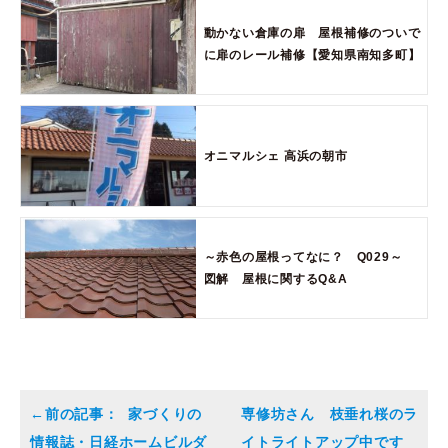
動かない倉庫の扉 屋根補修のついで
に扉のレール補修【愛知県南知多町】
オニマルシェ 高浜の朝市
～赤色の屋根ってなに？ Q029～
図解 屋根に関するQ&A
家づくりの
専修坊さん 枝垂れ桜のラ
情報誌・日経ホームビルダ
イトライトアップ中です