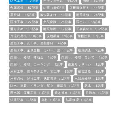
防水工事 ：70記事
神清，三州瓦 ：66記事
雨樋 ：61記事
金属屋根 ：57記事
結露 ：54記事
屋根葺き替え ：44記事
屋根材 ：43記事
落ち葉よけ ：41記事
耐風改修 ：28記事
雨樋工事 ：27記事
火災保険 ：24記事
雨どい ：23記事
滑り止め ：18記事
耐風診断 ：17記事
工事後の声 ：12記事
片流れ屋根 ：10記事
現地調査 ：9記事
屋根塗装 ：7記事
屋根工事、瓦工事、屋根修繕 ：4記事
屋根工事、金属屋根、カバー工法 ：3記事
結露調査 ：2記事
雨漏り、修理、補助金 ：1記事
雨漏り、修理、自分で ：1記事
雨漏り、修理、コーキング ：1記事
雨漏り，サッシ ：1記事
屋根工事、葺き替え工事、瓦工事 ：1記事
耐震診断 ：1記事
屋根点検、屋根工事、悪質業者 ：1記事
水漏れ修理 ：1記事
防水、塗装、ベランダ、屋上、雨漏り ：1記事
防水 ：1記事
温水器、屋根工事 ：1記事
葺き替え ：1記事
片流れ ：1記事
結露記事 ：1記事
床材 ：1記事
結露修理 ：1記事