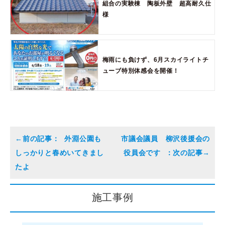
組合の実験棟 陶板外壁 超高耐久仕
様
梅雨にも負けず、6月スカイライトチ
ューブ特別体感会を開催！
外淵公園も
市議会議員 柳沢後援会の
しっかりと春めいてきまし
役員会です
たよ
施工事例