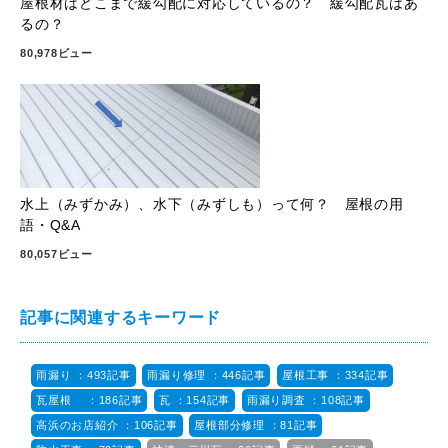
屋根材はどこまで緩勾配に対応しているの？ 緩勾配瓦はあ
るの？
80,978ビュー
水上（みずかみ）、水下（みずしも）って何？ 屋根の用
語・Q&A
80,057ビュー
記事に関連するキーワード
雨漏り ：493記事
雨漏り修理 ：446記事
屋根工事 ：334記事
瓦屋根 ：186記事
瓦 ：154記事
雨漏り調査 ：108記事
高浜のお店紹介 ：106記事
屋根部分修理 ：81記事