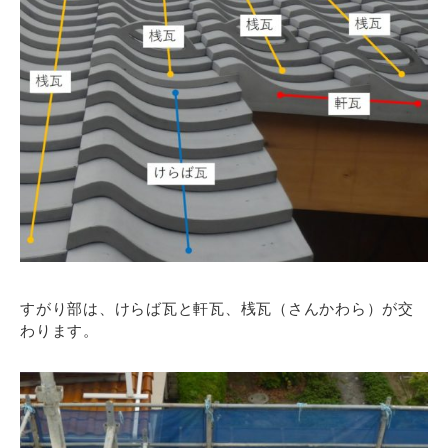
すがり部は、けらば瓦と軒瓦、桟瓦（さんかわら）が交
わります。