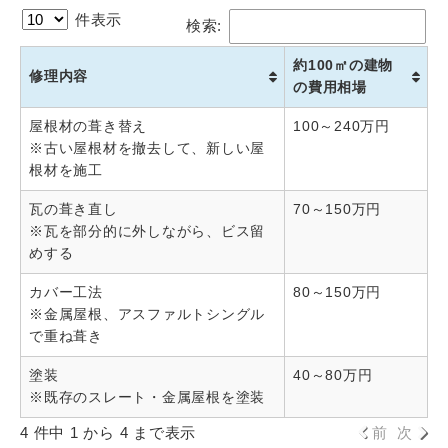
件表示
検索:
約100㎡の建物
修理内容
の費用相場
屋根材の葺き替え
100～240万円
※古い屋根材を撤去して、新しい屋
根材を施工
瓦の葺き直し
70～150万円
※瓦を部分的に外しながら、ビス留
めする
カバー工法
80～150万円
※金属屋根、アスファルトシングル
で重ね葺き
塗装
40～80万円
※既存のスレート・金属屋根を塗装
4 件中 1 から 4 まで表示
前
次