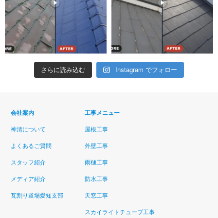
さらに読み込む
Instagram でフォロー
会社案内
工事メニュー
神清について
屋根工事
よくあるご質問
外壁工事
スタッフ紹介
雨樋工事
メディア紹介
防水工事
瓦割り道場愛知支部
天窓工事
スカイライトチューブ工事