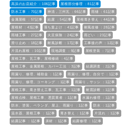
高浜のお店紹介 ：106記事
屋根部分修理 ：81記事
防水工事 ：70記事
神清，三州瓦 ：66記事
雨樋 ：61記事
金属屋根 ：57記事
結露 ：54記事
屋根葺き替え ：44記事
屋根材 ：43記事
落ち葉よけ ：41記事
耐風改修 ：28記事
雨樋工事 ：27記事
火災保険 ：24記事
雨どい ：23記事
滑り止め ：18記事
耐風診断 ：17記事
工事後の声 ：12記事
片流れ屋根 ：10記事
現地調査 ：9記事
屋根塗装 ：7記事
屋根工事、瓦工事、屋根修繕 ：4記事
屋根工事、金属屋根、カバー工法 ：3記事
結露調査 ：2記事
雨漏り、修理、補助金 ：1記事
雨漏り、修理、自分で ：1記事
雨漏り、修理、コーキング ：1記事
雨漏り，サッシ ：1記事
屋根工事、葺き替え工事、瓦工事 ：1記事
耐震診断 ：1記事
屋根点検、屋根工事、悪質業者 ：1記事
水漏れ修理 ：1記事
防水、塗装、ベランダ、屋上、雨漏り ：1記事
防水 ：1記事
温水器、屋根工事 ：1記事
葺き替え ：1記事
片流れ ：1記事
結露記事 ：1記事
床材 ：1記事
結露修理 ：1記事