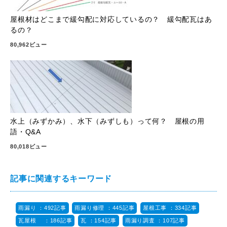
屋根材はどこまで緩勾配に対応しているの？ 緩勾配瓦はあ
るの？
80,962ビュー
水上（みずかみ）、水下（みずしも）って何？ 屋根の用
語・Q&A
80,018ビュー
記事に関連するキーワード
雨漏り ：492記事
雨漏り修理 ：445記事
屋根工事 ：334記事
瓦屋根 ：186記事
瓦 ：154記事
雨漏り調査 ：107記事