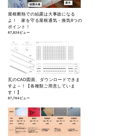
屋根断熱での結露は大事故になる
よ！ 家を守る屋根通気・換気8つの
ポイント！
87,824ビュー
瓦のCAD図面、ダウンロードできま
すよ～！【各種類ご用意していま
す！】
87,764ビュー