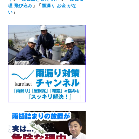
理 飛び込み
」「
雨漏り お金 がな
い
」