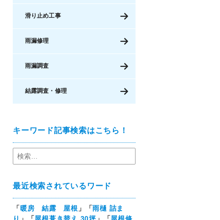
滑り止め工事
雨漏修理
雨漏調査
結露調査・修理
キーワード記事検索はこちら！
最近検索されているワード
「
暖房 結露 屋根
」「
雨樋 詰ま
り
」「
屋根葺き替え 30坪
」「
屋根修