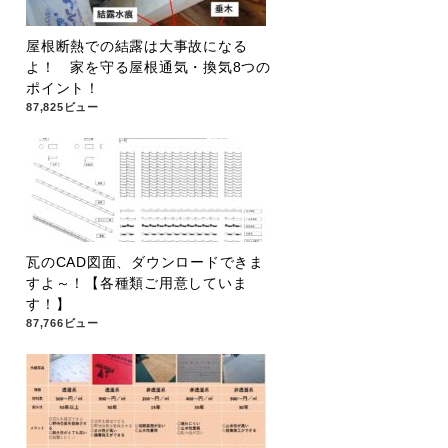
屋根断熱での結露は大事故になる
よ！ 家を守る屋根通気・換気8つの
ポイント！
87,825ビュー
瓦のCAD図面、ダウンロードできま
すよ～！【各種類ご用意していま
す！】
87,766ビュー