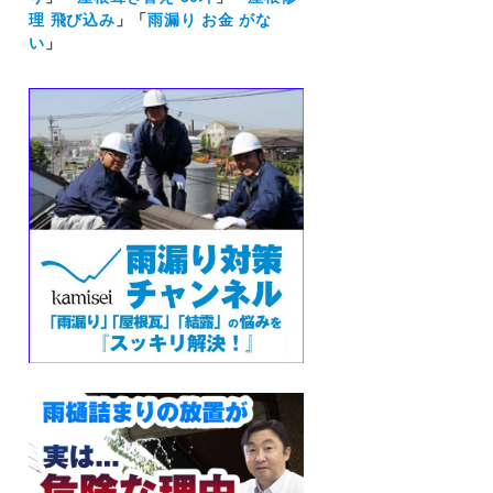
理 飛び込み
」「
雨漏り お金 がな
い
」