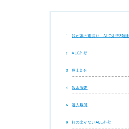
我が家の雨漏り ALC外壁3階
ALC外壁
屋上部分
散水調査
浸入場所
軒の出がないALC外壁