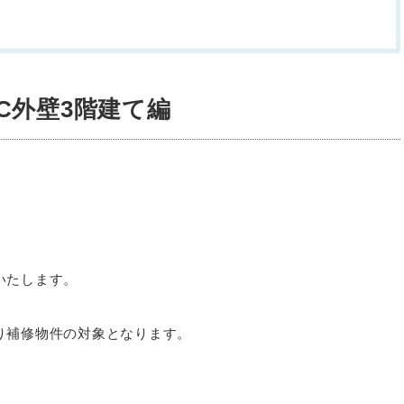
C外壁3階建て編
。
いたします。
り補修物件の対象となります。