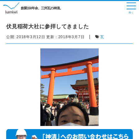
創業150年余、三州瓦の神清。
伏見稲荷大社に参拝してきました
|
公開:
2018年3月12日
更新：
2018年3月7日
瓦