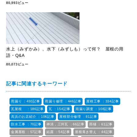
80,993ビュー
水上（みずかみ）、水下（みずしも）って何？ 屋根の用
語・Q&A
80,073ビュー
記事に関連するキーワード
雨漏り ：493記事
雨漏り修理 ：446記事
屋根工事 ：334記事
瓦屋根 ：186記事
瓦 ：154記事
雨漏り調査 ：108記事
高浜のお店紹介 ：106記事
屋根部分修理 ：81記事
防水工事 ：70記事
神清，三州瓦 ：66記事
雨樋 ：61記事
金属屋根 ：57記事
結露 ：54記事
屋根葺き替え ：44記事