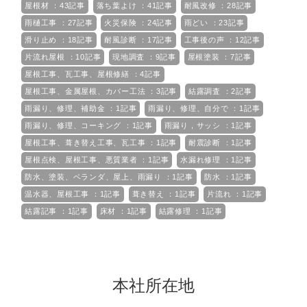
屋根材 ：43記事
落ち葉よけ ：41記事
耐風改修 ：28記事
雨樋工事 ：27記事
火災保険 ：24記事
雨どい ：23記事
滑り止め ：18記事
耐風診断 ：17記事
工事後の声 ：12記事
片流れ屋根 ：10記事
現地調査 ：9記事
屋根塗装 ：7記事
屋根工事、瓦工事、屋根修繕 ：4記事
屋根工事、金属屋根、カバー工法 ：3記事
結露調査 ：2記事
雨漏り、修理、補助金 ：1記事
雨漏り、修理、自分で ：1記事
雨漏り、修理、コーキング ：1記事
雨漏り，サッシ ：1記事
屋根工事、葺き替え工事、瓦工事 ：1記事
耐震診断 ：1記事
屋根点検、屋根工事、悪質業者 ：1記事
水漏れ修理 ：1記事
防水、塗装、ベランダ、屋上、雨漏り ：1記事
防水 ：1記事
温水器、屋根工事 ：1記事
葺き替え ：1記事
片流れ ：1記事
結露記事 ：1記事
床材 ：1記事
結露修理 ：1記事
本社所在地