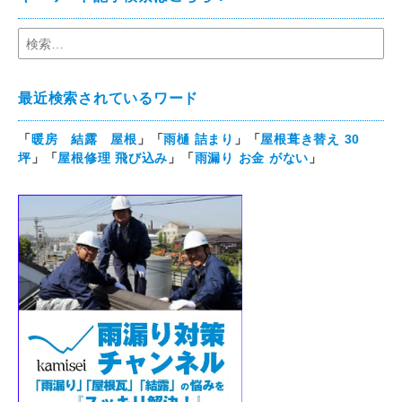
最近検索されているワード
「
暖房 結露 屋根
」「
雨樋 詰まり
」「
屋根葺き替え 30
坪
」「
屋根修理 飛び込み
」「
雨漏り お金 がない
」