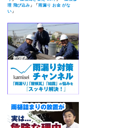
理 飛び込み
」「
雨漏り お金 がな
い
」