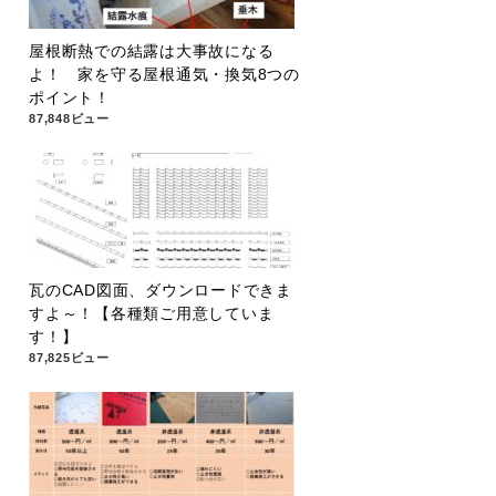
屋根断熱での結露は大事故になる
よ！ 家を守る屋根通気・換気8つの
ポイント！
87,848ビュー
瓦のCAD図面、ダウンロードできま
すよ～！【各種類ご用意していま
す！】
87,825ビュー