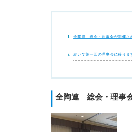
全陶連 総会・理事会が開催さ
続いて第一回の理事会に移りま
全陶連 総会・理事