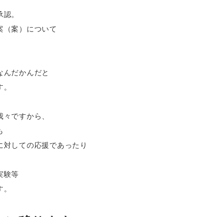
承認。
案（案）について
。
なんだかんだと
す。
我々ですから、
も
に対しての応援であったり
。
実験等
す。