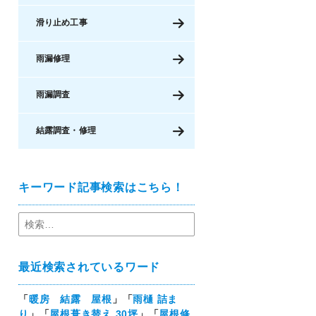
滑り止め工事
雨漏修理
雨漏調査
結露調査・修理
キーワード記事検索はこちら！
最近検索されているワード
「
暖房 結露 屋根
」「
雨樋 詰ま
り
」「
屋根葺き替え 30坪
」「
屋根修