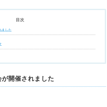
目次
れました
す
会が開催されました