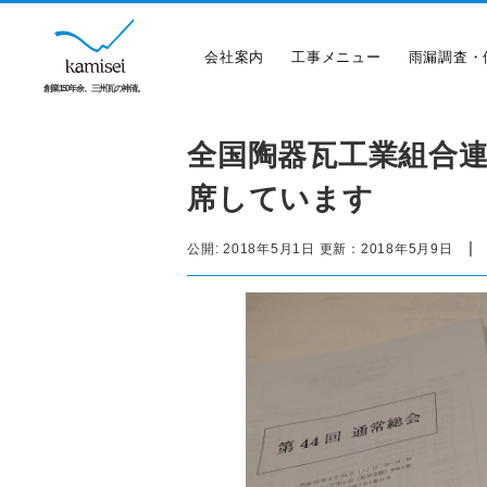
会社案内
工事メニュー
雨漏調査・
創業150年余、三州瓦の神清。
全国陶器瓦工業組合
席しています
|
公開:
2018年5月1日
更新：
2018年5月9日