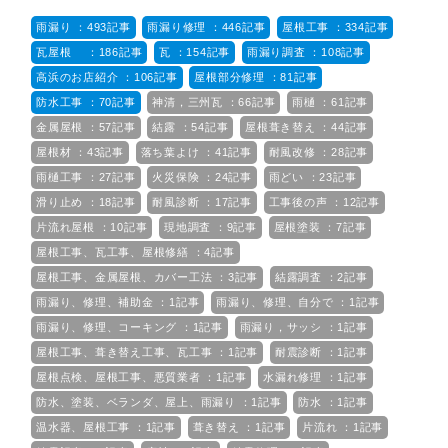
雨漏り ：493記事
雨漏り修理 ：446記事
屋根工事 ：334記事
瓦屋根 ：186記事
瓦 ：154記事
雨漏り調査 ：108記事
高浜のお店紹介 ：106記事
屋根部分修理 ：81記事
防水工事 ：70記事
神清，三州瓦 ：66記事
雨樋 ：61記事
金属屋根 ：57記事
結露 ：54記事
屋根葺き替え ：44記事
屋根材 ：43記事
落ち葉よけ ：41記事
耐風改修 ：28記事
雨樋工事 ：27記事
火災保険 ：24記事
雨どい ：23記事
滑り止め ：18記事
耐風診断 ：17記事
工事後の声 ：12記事
片流れ屋根 ：10記事
現地調査 ：9記事
屋根塗装 ：7記事
屋根工事、瓦工事、屋根修繕 ：4記事
屋根工事、金属屋根、カバー工法 ：3記事
結露調査 ：2記事
雨漏り、修理、補助金 ：1記事
雨漏り、修理、自分で ：1記事
雨漏り、修理、コーキング ：1記事
雨漏り，サッシ ：1記事
屋根工事、葺き替え工事、瓦工事 ：1記事
耐震診断 ：1記事
屋根点検、屋根工事、悪質業者 ：1記事
水漏れ修理 ：1記事
防水、塗装、ベランダ、屋上、雨漏り ：1記事
防水 ：1記事
温水器、屋根工事 ：1記事
葺き替え ：1記事
片流れ ：1記事