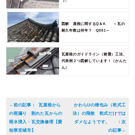
図解 屋根に関するQ＆A ～瓦の
耐久年数は何年？ Q001～
瓦屋根のガイドライン（耐震）工法、
代表例２つ図解しています！（かんた
ん）
瓦屋根から
かわらUの棟包み（乾式工
の雨漏り 割れた瓦からの
法）の飛散 乾式だけでは
雨水浸入・瓦交換修理【愛
ダメなようです。
知県安城市】