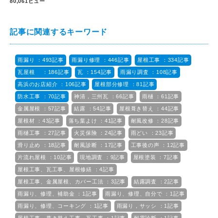
80,061ビュー
記事に関連するキーワード
雨漏り ：493記事
雨漏り修理 ：446記事
屋根工事 ：334記事
瓦屋根 ：186記事
瓦 ：154記事
雨漏り調査 ：108記事
高浜のお店紹介 ：106記事
屋根部分修理 ：81記事
防水工事 ：70記事
神清，三州瓦 ：66記事
雨樋 ：61記事
金属屋根 ：57記事
結露 ：54記事
屋根葺き替え ：44記事
屋根材 ：43記事
落ち葉よけ ：41記事
耐風改修 ：28記事
雨樋工事 ：27記事
火災保険 ：24記事
雨どい ：23記事
滑り止め ：18記事
耐風診断 ：17記事
工事後の声 ：12記事
片流れ屋根 ：10記事
現地調査 ：9記事
屋根塗装 ：7記事
屋根工事、瓦工事、屋根修繕 ：4記事
屋根工事、金属屋根、カバー工法 ：3記事
結露調査 ：2記事
雨漏り、修理、補助金 ：1記事
雨漏り、修理、自分で ：1記事
雨漏り、修理、コーキング ：1記事
雨漏り，サッシ ：1記事