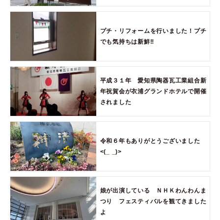
プチ・リフォームを行いました！プチ
でも気持ちは新鮮‼︎
平成３１年 愛知県陶器瓦工業組合新
年祝賀会が衣浦グランドホテルで開催
されました
令和６年もありがとうございました
<(_ _)>
娘が出演している ＮＨＫわんわんま
つり フェスティバルを観てきました
よ