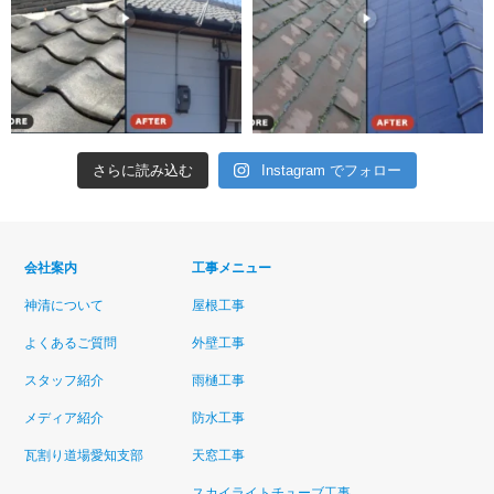
さらに読み込む
Instagram でフォロー
会社案内
工事メニュー
神清について
屋根工事
よくあるご質問
外壁工事
スタッフ紹介
雨樋工事
メディア紹介
防水工事
瓦割り道場愛知支部
天窓工事
スカイライトチューブ工事