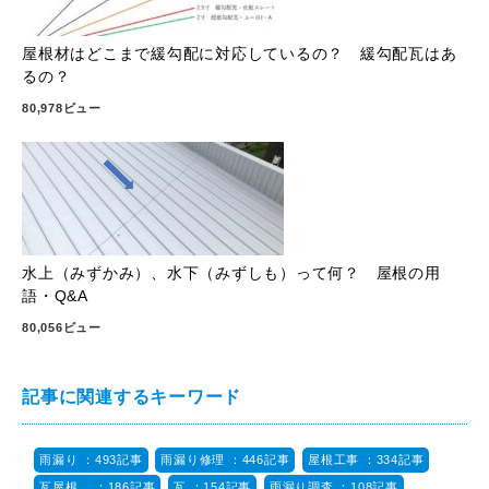
屋根材はどこまで緩勾配に対応しているの？ 緩勾配瓦はあ
るの？
80,978ビュー
水上（みずかみ）、水下（みずしも）って何？ 屋根の用
語・Q&A
80,056ビュー
記事に関連するキーワード
雨漏り ：493記事
雨漏り修理 ：446記事
屋根工事 ：334記事
瓦屋根 ：186記事
瓦 ：154記事
雨漏り調査 ：108記事