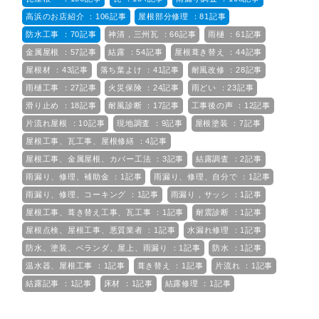
高浜のお店紹介 ：106記事
屋根部分修理 ：81記事
防水工事 ：70記事
神清，三州瓦 ：66記事
雨樋 ：61記事
金属屋根 ：57記事
結露 ：54記事
屋根葺き替え ：44記事
屋根材 ：43記事
落ち葉よけ ：41記事
耐風改修 ：28記事
雨樋工事 ：27記事
火災保険 ：24記事
雨どい ：23記事
滑り止め ：18記事
耐風診断 ：17記事
工事後の声 ：12記事
片流れ屋根 ：10記事
現地調査 ：9記事
屋根塗装 ：7記事
屋根工事、瓦工事、屋根修繕 ：4記事
屋根工事、金属屋根、カバー工法 ：3記事
結露調査 ：2記事
雨漏り、修理、補助金 ：1記事
雨漏り、修理、自分で ：1記事
雨漏り、修理、コーキング ：1記事
雨漏り，サッシ ：1記事
屋根工事、葺き替え工事、瓦工事 ：1記事
耐震診断 ：1記事
屋根点検、屋根工事、悪質業者 ：1記事
水漏れ修理 ：1記事
防水、塗装、ベランダ、屋上、雨漏り ：1記事
防水 ：1記事
温水器、屋根工事 ：1記事
葺き替え ：1記事
片流れ ：1記事
結露記事 ：1記事
床材 ：1記事
結露修理 ：1記事