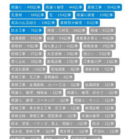
雨漏り ：493記事
雨漏り修理 ：446記事
屋根工事 ：334記事
瓦屋根 ：186記事
瓦 ：154記事
雨漏り調査 ：108記事
高浜のお店紹介 ：106記事
屋根部分修理 ：81記事
防水工事 ：70記事
神清，三州瓦 ：66記事
雨樋 ：61記事
金属屋根 ：57記事
結露 ：54記事
屋根葺き替え ：44記事
屋根材 ：43記事
落ち葉よけ ：41記事
耐風改修 ：28記事
雨樋工事 ：27記事
火災保険 ：24記事
雨どい ：23記事
滑り止め ：18記事
耐風診断 ：17記事
工事後の声 ：12記事
片流れ屋根 ：10記事
現地調査 ：9記事
屋根塗装 ：7記事
屋根工事、瓦工事、屋根修繕 ：4記事
屋根工事、金属屋根、カバー工法 ：3記事
結露調査 ：2記事
雨漏り、修理、補助金 ：1記事
雨漏り、修理、自分で ：1記事
雨漏り、修理、コーキング ：1記事
雨漏り，サッシ ：1記事
屋根工事、葺き替え工事、瓦工事 ：1記事
耐震診断 ：1記事
屋根点検、屋根工事、悪質業者 ：1記事
水漏れ修理 ：1記事
防水、塗装、ベランダ、屋上、雨漏り ：1記事
防水 ：1記事
温水器、屋根工事 ：1記事
葺き替え ：1記事
片流れ ：1記事