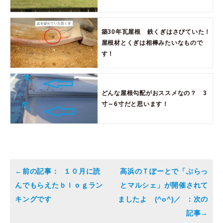
築30年瓦屋根 鉄くぎはさびていた！
屋根材とくぎは相棒みたいなもので
す！
どんな屋根勾配がおススメなの？ 3
寸～6寸だと思います！
１０月に読
高浜のＴぽーとで「ぶらっ
んでもらえたｂｌｏｇラン
とマルシェ」が開催されて
キングです
ましたよ (^o^)／