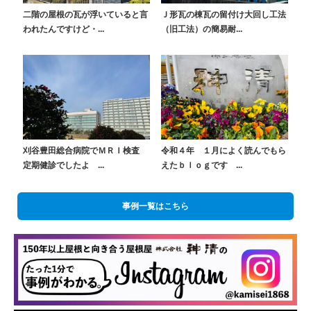
二階の屋根の瓦が浮いていると言
Ｊ形瓦の棟瓦の留付け大回し工法
われたんですけど・...
（旧工法）の簡易耐...
刈谷豊田総合病院でＭＲＩ検査
令和４年 １月によく読んでもら
定期健診でしたよ ...
えたｂｌｏｇです ...
事例一覧はこちら