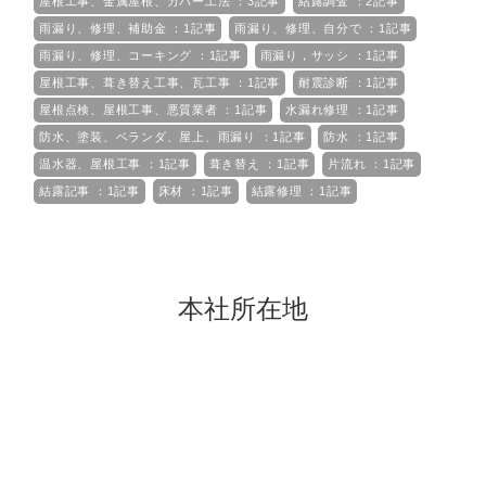
屋根工事、金属屋根、カバー工法 ：3記事
結露調査 ：2記事
雨漏り、修理、補助金 ：1記事
雨漏り、修理、自分で ：1記事
雨漏り、修理、コーキング ：1記事
雨漏り，サッシ ：1記事
屋根工事、葺き替え工事、瓦工事 ：1記事
耐震診断 ：1記事
屋根点検、屋根工事、悪質業者 ：1記事
水漏れ修理 ：1記事
防水、塗装、ベランダ、屋上、雨漏り ：1記事
防水 ：1記事
温水器、屋根工事 ：1記事
葺き替え ：1記事
片流れ ：1記事
結露記事 ：1記事
床材 ：1記事
結露修理 ：1記事
本社所在地