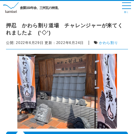
創業150年余、三州瓦の神清。
押忍 かわら割り道場 チャレンジャーが来てく
れましたよ (‘◇’)ゞ
|
公開:
2022年6月29日
更新：
2022年6月24日
かわら割り