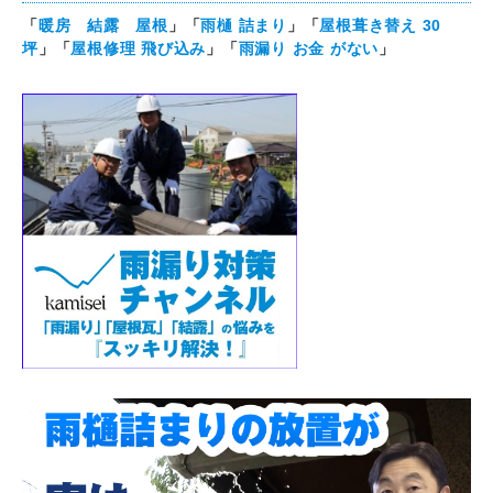
「
暖房 結露 屋根
」「
雨樋 詰まり
」「
屋根葺き替え 30
坪
」「
屋根修理 飛び込み
」「
雨漏り お金 がない
」