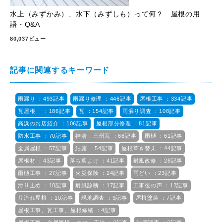
水上（みずかみ）、水下（みずしも）って何？ 屋根の用
語・Q&A
80,037ビュー
記事に関連するキーワード
雨漏り ：493記事
雨漏り修理 ：446記事
屋根工事 ：334記事
瓦屋根 ：186記事
瓦 ：154記事
雨漏り調査 ：108記事
高浜のお店紹介 ：106記事
屋根部分修理 ：81記事
防水工事 ：70記事
神清，三州瓦 ：66記事
雨樋 ：61記事
金属屋根 ：57記事
結露 ：54記事
屋根葺き替え ：44記事
屋根材 ：43記事
落ち葉よけ ：41記事
耐風改修 ：28記事
雨樋工事 ：27記事
火災保険 ：24記事
雨どい ：23記事
滑り止め ：18記事
耐風診断 ：17記事
工事後の声 ：12記事
片流れ屋根 ：10記事
現地調査 ：9記事
屋根塗装 ：7記事
屋根工事、瓦工事、屋根修繕 ：4記事