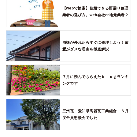
【webで検索】信頼できる雨漏り修理
業者の選び方。web会社or地元業者？
雨樋が外れたらすぐに修理しよう！放
置がダメな理由を徹底解説
７月に読んでもらえたｂｌｏｇランキ
ングです
三州瓦 愛知県陶器瓦工業組合 ６月
度全員懇談会でした