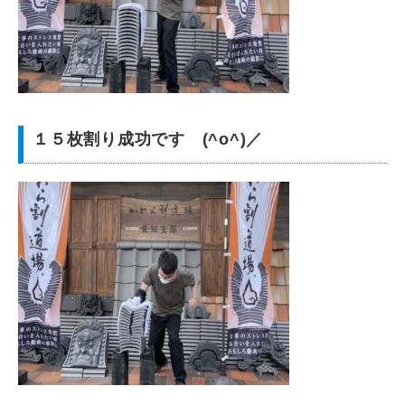
１５枚割り成功です (^o^)／