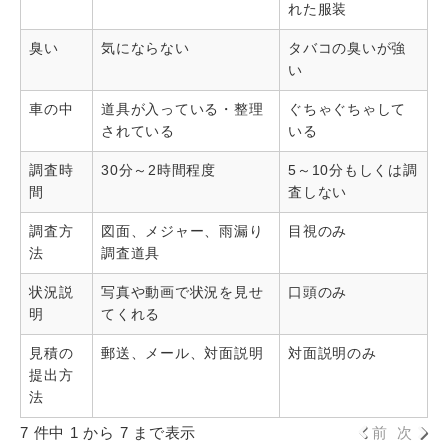
れた服装
臭い
気にならない
タバコの臭いが強
い
車の中
道具が入っている・整理
ぐちゃぐちゃして
されている
いる
調査時
30分～2時間程度
5～10分もしくは調
間
査しない
調査方
図面、メジャー、雨漏り
目視のみ
法
調査道具
状況説
写真や動画で状況を見せ
口頭のみ
明
てくれる
見積の
郵送、メール、対面説明
対面説明のみ
提出方
法
7 件中 1 から 7 まで表示
前
次