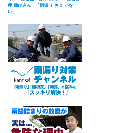
理 飛び込み
」「
雨漏り お金 がな
い
」