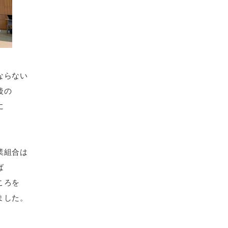
ならない
後の
に
業組合は
ば
ころを
ました。