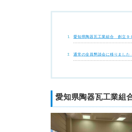
愛知県陶器瓦工業組合 創立９
通常の全員懇談会に移りました
愛知県陶器瓦工業組