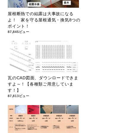
屋根断熱での結露は大事故になる
よ！ 家を守る屋根通気・換気8つの
ポイント！
87,845ビュー
瓦のCAD図面、ダウンロードできま
すよ～！【各種類ご用意していま
す！】
87,813ビュー