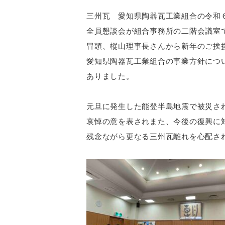
三州瓦 愛知県陶器瓦工業組合の令和
全員懇談会が組合事務所の二階会議室
冒頭、樅山理事長さんから新年のご挨
愛知県陶器瓦工業組合の事業方針につ
ありました。
元旦に発生した能登半島地震で被災さ
哀悼の意を表されまた、今後の復興に
残念ながら更なる三州瓦離れを心配さ