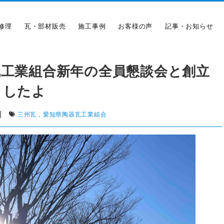
修理
瓦・部材販売
施工事例
お客様の声
記事・お知らせ
瓦工業組合新年の全員懇談会と創立
ましたよ
|
三州瓦，愛知県陶器瓦工業組合