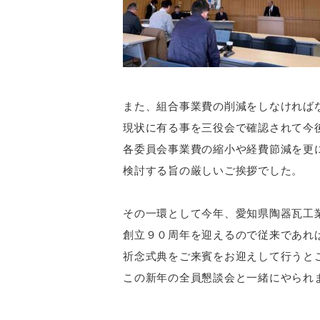
また、組合事業費の削減をしなければ
現状に有る事を三役会で確認されて今
各委員会事業費の縮小や経費節減を更
検討する旨の厳しいご挨拶でした。
その一環として今年、愛知県陶器瓦工
創立９０周年を迎えるので従来であれ
祈念式典をご来賓をお迎えして行うと
この新年の全員懇談会と一緒にやられ