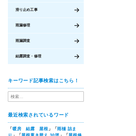
滑り止め工事
雨漏修理
雨漏調査
結露調査・修理
キーワード記事検索はこちら！
最近検索されているワード
「
暖房 結露 屋根
」「
雨樋 詰ま
り
」「
屋根葺き替え 30坪
」「
屋根修