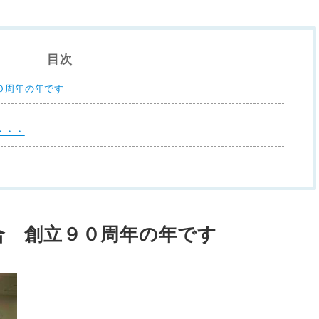
目次
０周年の年です
・・・
合 創立９０周年の年です