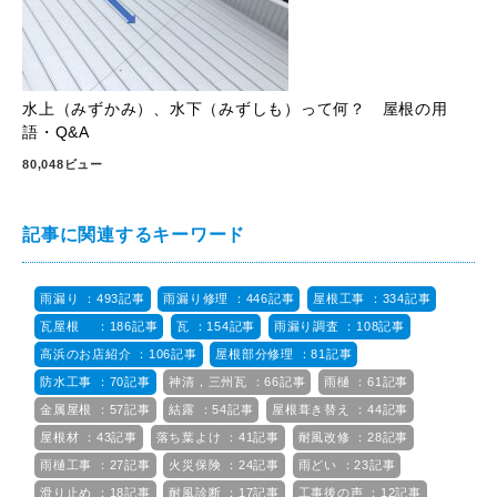
水上（みずかみ）、水下（みずしも）って何？ 屋根の用
語・Q&A
80,048ビュー
記事に関連するキーワード
雨漏り ：493記事
雨漏り修理 ：446記事
屋根工事 ：334記事
瓦屋根 ：186記事
瓦 ：154記事
雨漏り調査 ：108記事
高浜のお店紹介 ：106記事
屋根部分修理 ：81記事
防水工事 ：70記事
神清，三州瓦 ：66記事
雨樋 ：61記事
金属屋根 ：57記事
結露 ：54記事
屋根葺き替え ：44記事
屋根材 ：43記事
落ち葉よけ ：41記事
耐風改修 ：28記事
雨樋工事 ：27記事
火災保険 ：24記事
雨どい ：23記事
滑り止め ：18記事
耐風診断 ：17記事
工事後の声 ：12記事