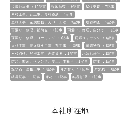
片流れ屋根 ：10記事
現地調査 ：9記事
屋根塗装 ：7記事
屋根工事、瓦工事、屋根修繕 ：4記事
屋根工事、金属屋根、カバー工法 ：3記事
結露調査 ：2記事
雨漏り、修理、補助金 ：1記事
雨漏り、修理、自分で ：1記事
雨漏り、修理、コーキング ：1記事
雨漏り，サッシ ：1記事
屋根工事、葺き替え工事、瓦工事 ：1記事
耐震診断 ：1記事
屋根点検、屋根工事、悪質業者 ：1記事
水漏れ修理 ：1記事
防水、塗装、ベランダ、屋上、雨漏り ：1記事
防水 ：1記事
温水器、屋根工事 ：1記事
葺き替え ：1記事
片流れ ：1記事
結露記事 ：1記事
床材 ：1記事
結露修理 ：1記事
本社所在地