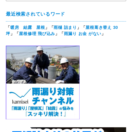
最近検索されているワード
「
暖房 結露 屋根
」「
雨樋 詰まり
」「
屋根葺き替え 30
坪
」「
屋根修理 飛び込み
」「
雨漏り お金 がない
」