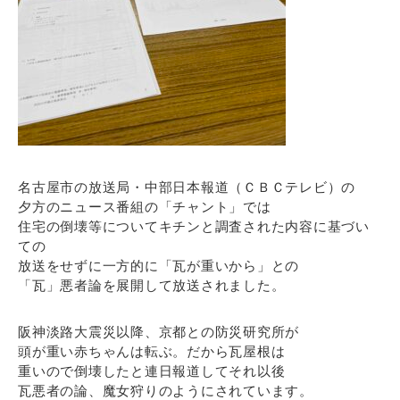
名古屋市の放送局・中部日本報道（ＣＢＣテレビ）の
夕方のニュース番組の「チャント」では
住宅の倒壊等についてキチンと調査された内容に基づい
ての
放送をせずに一方的に「瓦が重いから」との
「瓦」悪者論を展開して放送されました。
阪神淡路大震災以降、京都との防災研究所が
頭が重い赤ちゃんは転ぶ。だから瓦屋根は
重いので倒壊したと連日報道してそれ以後
瓦悪者の論、魔女狩りのようにされています。