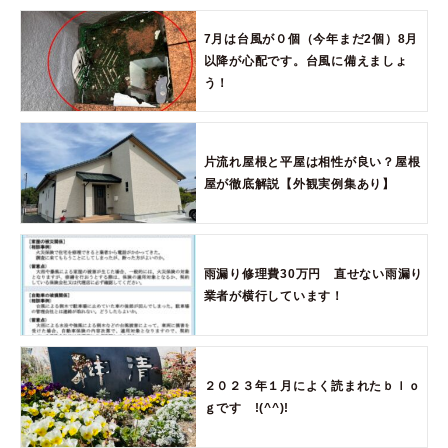
7月は台風が０個（今年まだ2個）8月
以降が心配です。台風に備えましょ
う！
片流れ屋根と平屋は相性が良い？屋根
屋が徹底解説【外観実例集あり】
雨漏り修理費30万円 直せない雨漏り
業者が横行しています！
２０２３年１月によく読まれたｂｌｏ
ｇです !(^^)!