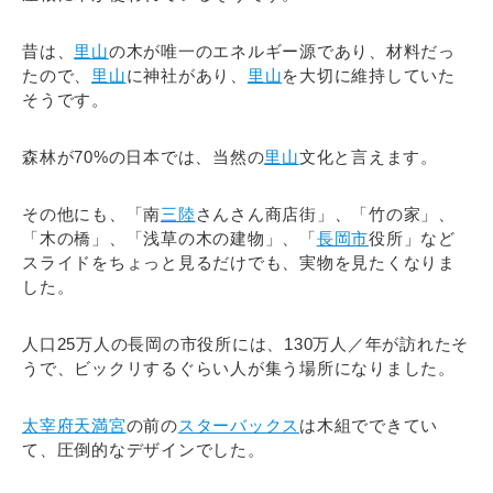
昔は、
里山
の木が唯一のエネルギー源であり、材料だっ
たので、
里山
に神社があり、
里山
を大切に維持していた
そうです。
森林が70%の日本では、当然の
里山
文化と言えます。
その他にも、「南
三陸
さんさん商店街」、「竹の家」、
「木の橋」、「浅草の木の建物」、「
長岡市
役所」など
スライドをちょっと見るだけでも、実物を見たくなりま
した。
人口25万人の長岡の市役所には、130万人／年が訪れたそ
うで、ビックリするぐらい人が集う場所になりました。
太宰府天満宮
の前の
スターバックス
は木組でできてい
て、圧倒的なデザインでした。