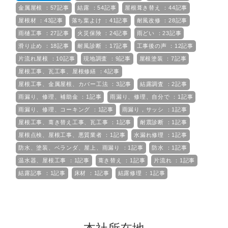
金属屋根 ：57記事
結露 ：54記事
屋根葺き替え ：44記事
屋根材 ：43記事
落ち葉よけ ：41記事
耐風改修 ：28記事
雨樋工事 ：27記事
火災保険 ：24記事
雨どい ：23記事
滑り止め ：18記事
耐風診断 ：17記事
工事後の声 ：12記事
片流れ屋根 ：10記事
現地調査 ：9記事
屋根塗装 ：7記事
屋根工事、瓦工事、屋根修繕 ：4記事
屋根工事、金属屋根、カバー工法 ：3記事
結露調査 ：2記事
雨漏り、修理、補助金 ：1記事
雨漏り、修理、自分で ：1記事
雨漏り、修理、コーキング ：1記事
雨漏り，サッシ ：1記事
屋根工事、葺き替え工事、瓦工事 ：1記事
耐震診断 ：1記事
屋根点検、屋根工事、悪質業者 ：1記事
水漏れ修理 ：1記事
防水、塗装、ベランダ、屋上、雨漏り ：1記事
防水 ：1記事
温水器、屋根工事 ：1記事
葺き替え ：1記事
片流れ ：1記事
結露記事 ：1記事
床材 ：1記事
結露修理 ：1記事