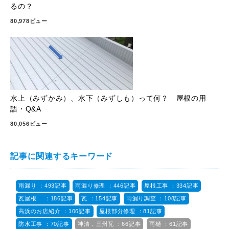
るの？
80,978ビュー
水上（みずかみ）、水下（みずしも）って何？ 屋根の用
語・Q&A
80,056ビュー
記事に関連するキーワード
雨漏り ：493記事
雨漏り修理 ：446記事
屋根工事 ：334記事
瓦屋根 ：186記事
瓦 ：154記事
雨漏り調査 ：108記事
高浜のお店紹介 ：106記事
屋根部分修理 ：81記事
防水工事 ：70記事
神清，三州瓦 ：66記事
雨樋 ：61記事