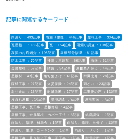
記事に関連するキーワード
雨漏り ：493記事
雨漏り修理 ：446記事
屋根工事 ：334記事
瓦屋根 ：186記事
瓦 ：154記事
雨漏り調査 ：108記事
高浜のお店紹介 ：106記事
屋根部分修理 ：81記事
防水工事 ：70記事
神清，三州瓦 ：66記事
雨樋 ：61記事
金属屋根 ：57記事
結露 ：54記事
屋根葺き替え ：44記事
屋根材 ：43記事
落ち葉よけ ：41記事
耐風改修 ：28記事
雨樋工事 ：27記事
火災保険 ：24記事
雨どい ：23記事
滑り止め ：18記事
耐風診断 ：17記事
工事後の声 ：12記事
片流れ屋根 ：10記事
現地調査 ：9記事
屋根塗装 ：7記事
屋根工事、瓦工事、屋根修繕 ：4記事
屋根工事、金属屋根、カバー工法 ：3記事
結露調査 ：2記事
雨漏り、修理、補助金 ：1記事
雨漏り、修理、自分で ：1記事
雨漏り、修理、コーキング ：1記事
雨漏り，サッシ ：1記事
屋根工事、葺き替え工事、瓦工事 ：1記事
耐震診断 ：1記事