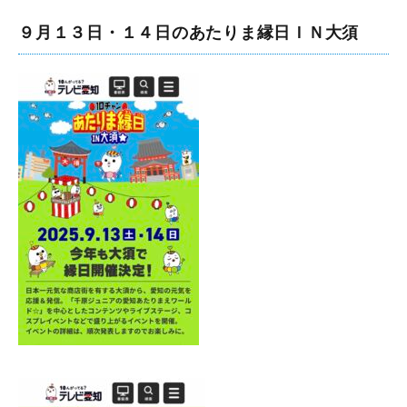
９月１３日・１４日のあたりま縁日ＩＮ大須