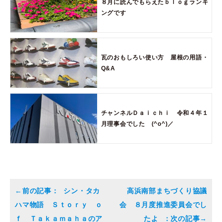
８月に読んでもらえたｂｌｏｇランキ
ングです
瓦のおもしろい使い方 屋根の用語・
Q&A
チャンネルＤａｉｃｈｉ 令和４年１
月理事会でした (^o^)／
シン・タカ
高浜南部まちづくり協議
ハマ物語 Ｓｔｏｒｙ ｏ
会 ８月度推進委員会でし
ｆ Ｔａｋａｍａｈａのア
たよ