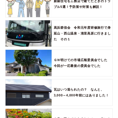
新築住宅を工務店で建てたときのトラ
ブル5選！予防策や対策も解説！
高浜碧信会 令和元年度研修旅行で身
延山・西山温泉・清里高原に行きまし
た その１
ＧＷ明けての市場広報委員会でした
今回が一応最後の委員会でした
瓦はいつ造られたの？ なんと、
3,000～4,000年前にはありました！