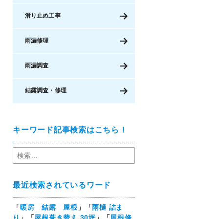
滑り止め工事
雨漏修理
雨漏調査
結露調査・修理
キーワード記事検索はこちら！
最近検索されているワード
「
暖房 結露 屋根
」「
雨樋 詰ま
り
」「
屋根葺き替え 30坪
」「
屋根修