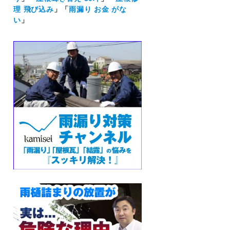
理 飛び込み
」「
雨漏り お金 がな
い
」